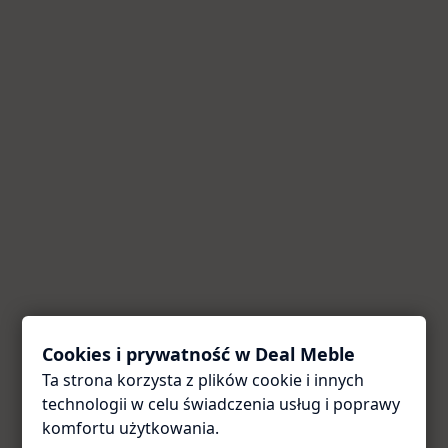
Cookies i prywatność w Deal Meble
Ta strona korzysta z plików cookie i innych
Coś poszło nie tak
technologii w celu świadczenia usług i poprawy
Przepraszamy za utrudnienia. Odśwież stronę — zwykle
komfortu użytkowania.
to wystarcza.