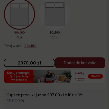
90x160
90x180
0 zł
100 zł
Twój wybór:
90x160
2070.00
zł
Dodaj do koszyka
Kup ten produkt już od
207.00
zł x 10 rat 0%
Oblicz ratę