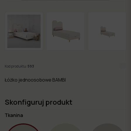
w 7
dni
Nowości
Kolekcje
mebli
Kod produktu:
593
Łóżko jednoosobowe BAMBI
Skonfiguruj produkt
Tkanina