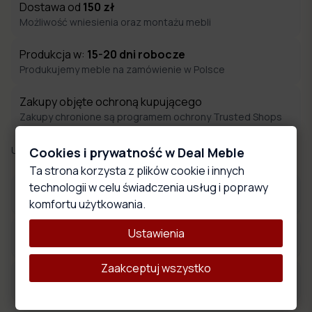
Dostawa od
150
zł
Możliwość wniesienia oraz montażu mebli
Produkcja w:
15-20
dni robocze
Produkujemy meble na zamówienie w Polsce
Zakupy objęte ochroną kupującego
Zakupy chronione są programem ochrony Trusted Shops
Udostępnij:
Cookies i prywatność w Deal Meble
Ta strona korzysta z plików cookie i innych
technologii w celu świadczenia usług i poprawy
Materiały obiciowe
komfortu użytkowania.
Ustawienia
Wymiary produktu
Zaakceptuj wszystko
Opis produktu