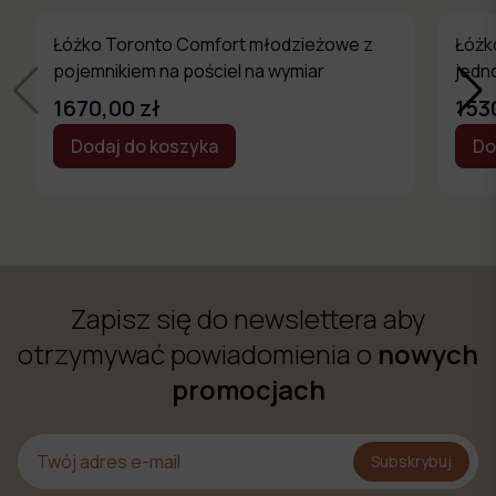
Łóżko Toronto Comfort młodzieżowe z
Łóżk
pojemnikiem na pościel na wymiar
jedn
na w
1670,00 zł
153
Dodaj do koszyka
Do
Zapisz się do newslettera aby
otrzymywać powiadomienia o
nowych
promocjach
Subskrybuj