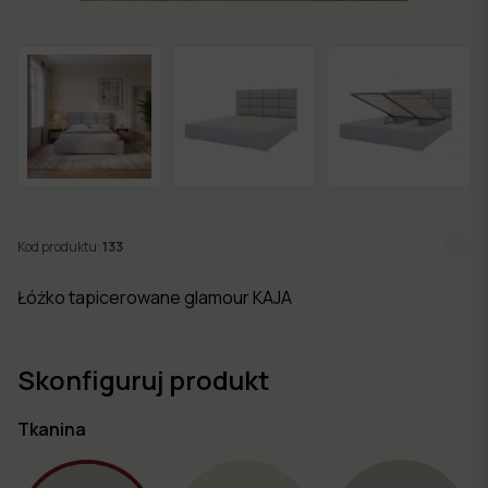
w 7
dni
Nowości
Kolekcje
mebli
Kod produktu:
133
Łóżko tapicerowane glamour KAJA
Skonfiguruj produkt
Tkanina