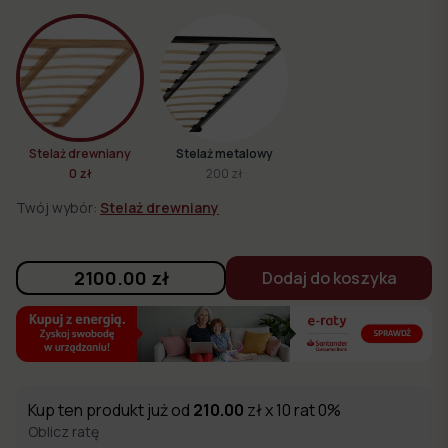
Stelaż drewniany
Stelaż metalowy
0 zł
200 zł
Twój wybór:
Stelaż drewniany
2100.00
zł
Dodaj do koszyka
Kup ten produkt już od
210.00
zł x 10 rat 0%
Oblicz ratę