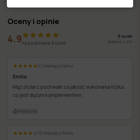
Oceny i opinie
4.9
9
ocen
Średnia:
4.9
/5
na podstawie
9
opinii
11 miesięcy temu
Emilia
Mąż stolarz pochwalił za jakość wykonania łóżka,
co jest dużym komplementem.
Pomocne
15 miesięcy temu