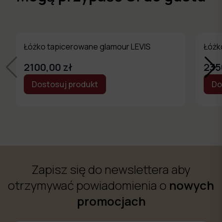
Łóżko tapicerowane glamour LEVIS
Łóżk
2100,00 zł
235
Dostosuj produkt
Do
Zapisz się do newslettera aby
otrzymywać powiadomienia o
nowych
promocjach