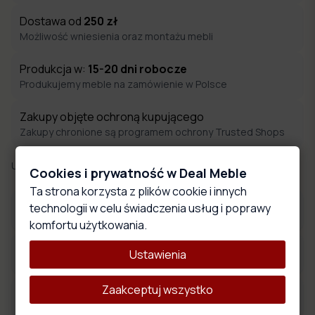
Dostawa od
250
zł
Możliwość wniesienia oraz montażu mebli
Produkcja w:
15-20
dni robocze
Produkujemy meble na zamówienie w Polsce
Zakupy objęte ochroną kupującego
Zakupy chronione są programem ochrony Trusted Shops
Udostępnij:
Cookies i prywatność w Deal Meble
Ta strona korzysta z plików cookie i innych
technologii w celu świadczenia usług i poprawy
Materiały obiciowe
komfortu użytkowania.
Wymiary produktu
Ustawienia
Zaakceptuj wszystko
Opis produktu