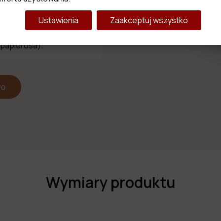
ysoką odpornością na
Ustawienia
Zaakceptuj wszystko
na mechacenie, dobrą
spełnia normę
 papierosa).
wo
Wymiary produktu