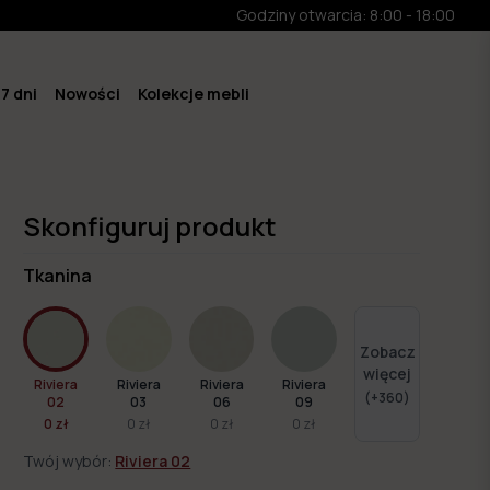
Godziny otwarcia: 8:00 - 18:00
7 dni
Nowości
Kolekcje mebli
Skonfiguruj produkt
Tkanina
Zobacz
więcej
Riviera
Riviera
Riviera
Riviera
(+
360
)
02
03
06
09
0 zł
0 zł
0 zł
0 zł
Twój wybór:
Riviera 02