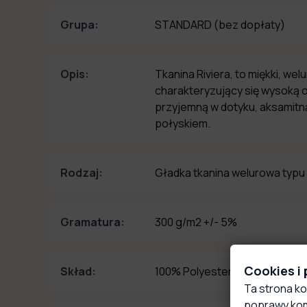
Grupa:
STANDARD
(bez dopłaty)
Opis:
Tkanina Riviera, to miękki, wel
charakteryzujący się wysoką o
przyjemną w dotyku, aksamitną
połyskiem.
Rodzaj:
Gładka tkanina welurowa typu
Gramatura:
300 g/m2 +/- 5%
Cookies i
Skład:
100% Polyester
Ta strona ko
poprawy kom