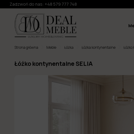
Zadzwoń do nas:
+48 579 777 748
Me
Strona główna
Meble
Łóżka
Łóżka kontynentalne
Łóżko 
Łóżko kontynentalne SELIA