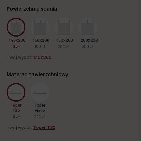
Powierzchnia spania
140x200
160x200
180x200
200x200
0 zł
100 zł
200 zł
300 zł
Twój wybór:
140x200
Materac nawierzchniowy
Toper
Toper
T25
Visco
0 zł
200 zł
Twój wybór:
Toper T25