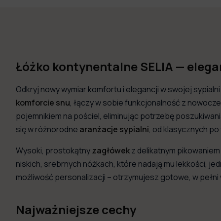
Łóżko kontynentalne SELIA — elega
Odkryj nowy wymiar komfortu i elegancji w swojej sypial
komforcie snu
, łączy w sobie funkcjonalność z nowocz
pojemnikiem na pościel, eliminując potrzebę poszukiwan
się w różnorodne
aranżacje sypialni
, od klasycznych po
Wysoki, prostokątny
zagłówek
z delikatnym pikowaniem 
niskich, srebrnych nóżkach, które nadają mu lekkości, 
możliwość personalizacji – otrzymujesz gotowe, w peł
Najważniejsze cechy