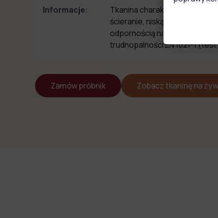
Informacje:
Tkanina charakteryzuje się w
ścieranie, niską podatnością 
odpornością na światło oraz 
trudnopalności EN 1021-1 (test
Zamów próbnik
Zobacz tkaninę na ży