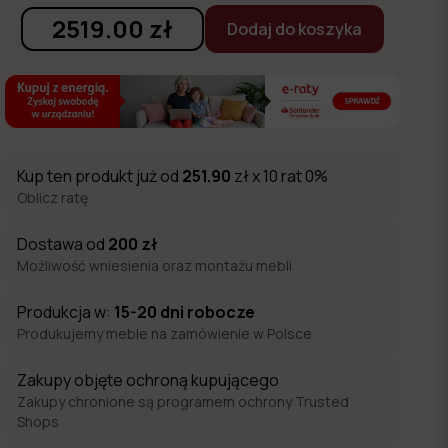
2519.00
zł
Dodaj do koszyka
Kup ten produkt już od
251.90
zł x 10 rat 0%
Oblicz ratę
Dostawa od
200
zł
Możliwość wniesienia oraz montażu mebli
Produkcja w:
15-20
dni robocze
Produkujemy meble na zamówienie w Polsce
Zakupy objęte ochroną kupującego
Zakupy chronione są programem ochrony Trusted
Shops