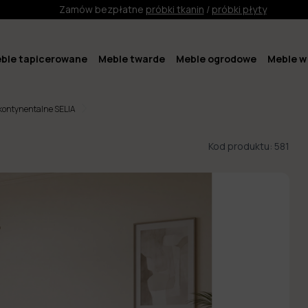
Zamów bezpłatne
próbki tkanin
/
próbki płyty
ble tapicerowane
Meble twarde
Meble ogrodowe
Meble w 
kontynentalne SELIA
Kod produktu:
581