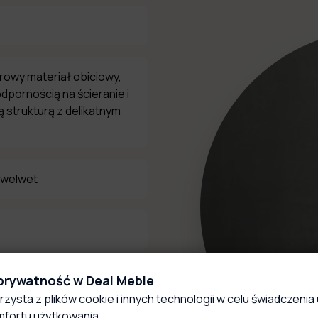
urowy materiał obiciowy,
dpornością na ścieranie i
 strukturą z delikatnym
 welwet
 prywatność w Deal Meble
rzysta z plików cookie i innych technologii w celu świadczenia 
fortu użytkowania.