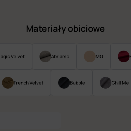
Materiały obiciowe
agic Velvet
Abriamo
MG
French Velvet
Bubble
Chill Me