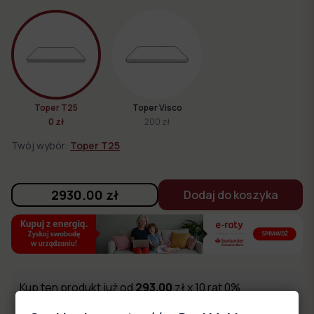
Toper T25
Toper Visco
0 zł
200 zł
Twój wybór:
Toper T25
2930.00
zł
Dodaj do koszyka
Kup ten produkt już od
293.00
zł x 10 rat 0%
Oblicz ratę