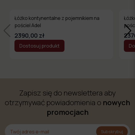
Łóżko kontynentalne z pojemnikiem na
Łóżk
pościel Adel
pośc
2390,00 zł
237
Dostosuj produkt
Do
Zapisz się do newslettera aby
otrzymywać powiadomienia o
nowych
promocjach
Subskrybuj