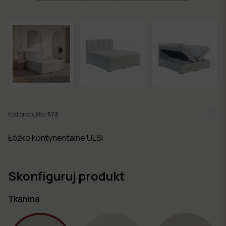
w 7
dni
Nowości
Kolekcje
mebli
Kod produktu:
573
Łóżko kontynentalne ULSI
Skonfiguruj produkt
Tkanina