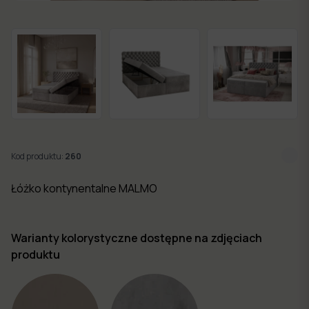
w 7
dni
Nowości
Kolekcje
mebli
Kod produktu:
260
Łóżko kontynentalne MALMO
Warianty kolorystyczne dostępne na zdjęciach
produktu