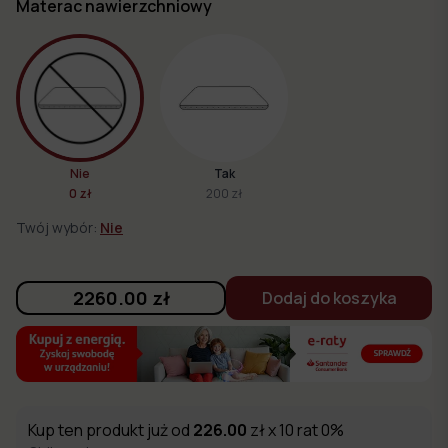
Materac nawierzchniowy
Nie
Tak
0 zł
200 zł
Twój wybór:
Nie
2260.00
zł
Dodaj do koszyka
Kup ten produkt już od
226.00
zł x 10 rat 0%