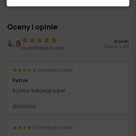
Oceny i opinie
4.8
8
ocen
Średnia:
4.8
/5
na podstawie
8
opinii
28 miesięcy temu
Patryk
Szybką realizacja super
Pomocne
29 miesięcy temu