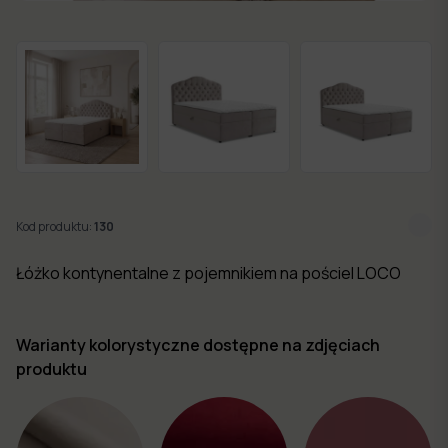
w 7
dni
Nowości
Kolekcje
mebli
Kod produktu:
130
Łóżko kontynentalne z pojemnikiem na pościel LOCO
Warianty kolorystyczne dostępne na zdjęciach
produktu