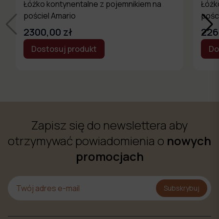
Łóżko kontynentalne z pojemnikiem na
Łóżk
pościel Amario
pośc
2300,00 zł
226
Dostosuj produkt
Do
Zapisz się do newslettera aby
otrzymywać powiadomienia o
nowych
promocjach
Subskrybuj