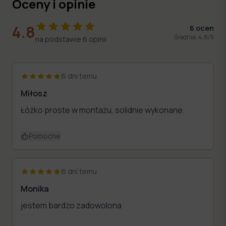
Oceny i opinie
4.8
6
ocen
Średnia:
4.8
/5
na podstawie
6
opinii
6 dni temu
Miłosz
Łóżko proste w montażu, solidnie wykonane.
Pomocne
6 dni temu
Monika
jestem bardzo zadowolona