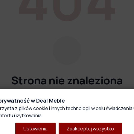
Strona nie znaleziona
Przepraszamy, ale strona której szukasz nie istnieje
 prywatność w Deal Meble
lub została przeniesiona.
rzysta z plików cookie i innych technologii w celu świadczenia 
fortu użytkowania.
Wróć do strony głównej
Skontaktuj się z nami
Ustawienia
Zaakceptuj wszystko