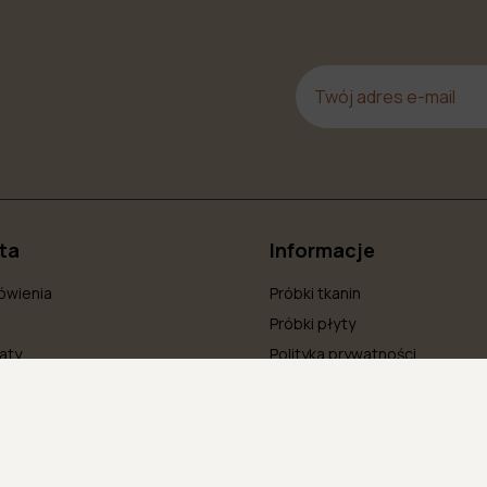
nta
Informacje
ówienia
Próbki tkanin
Próbki płyty
aty
Polityka prywatności
klamacje
Faq
wienie
Regulamin
Blog
O nas