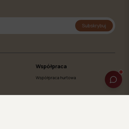
Subskrybuj
Współpraca
Współpraca hurtowa