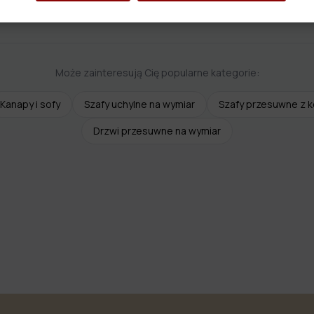
Może zainteresują Cię popularne kategorie:
Kanapy i sofy
Szafy uchylne na wymiar
Szafy przesuwne z 
Drzwi przesuwne na wymiar