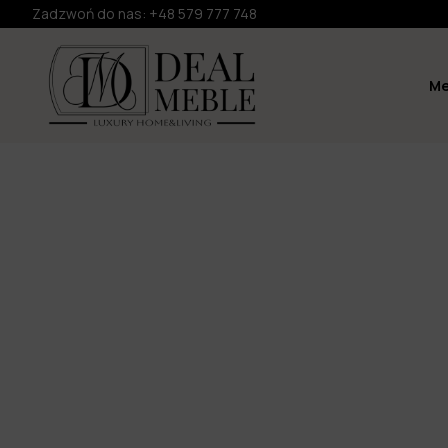
Zadzwoń do nas:
+48 579 777 748
Me