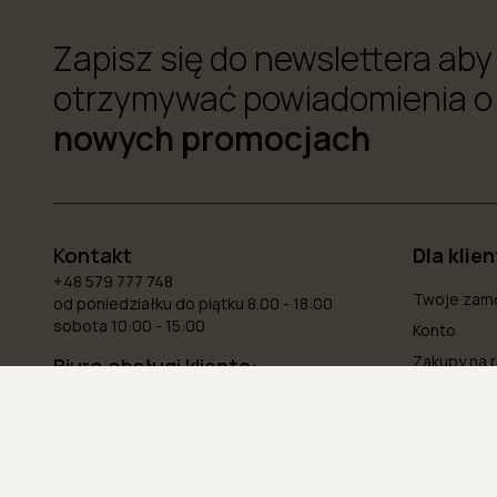
Zapisz się do newslettera aby
otrzymywać powiadomienia o
nowych promocjach
Kontakt
Dla klie
+48 579 777 748
Twoje zam
od poniedziałku do piątku 8.00 - 18:00
sobota 10:00 - 15:00
Konto
Zakupy na r
Biuro obsługi klienta:
bok@dealmeble.pl
Zwroty i re
Śledź zamó
Dział reklamacji:
reklamacje@dealmeble.pl
Formularz reklamacyjny