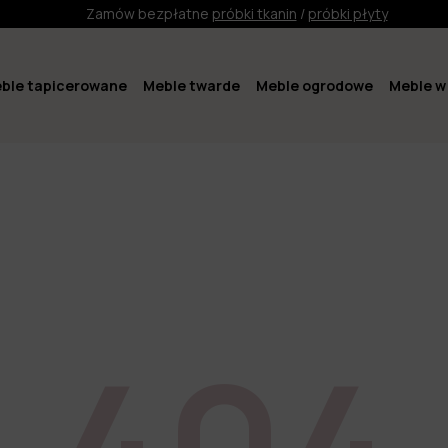
Zamów bezpłatne
próbki tkanin
/
próbki płyty
ble tapicerowane
Meble twarde
Meble ogrodowe
Meble w 
404