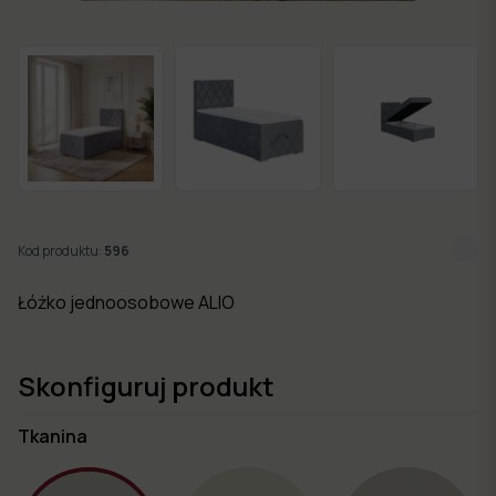
w 7
dni
Nowości
Kolekcje
mebli
Kod produktu:
596
Łóżko jednoosobowe ALIO
Skonfiguruj produkt
Tkanina