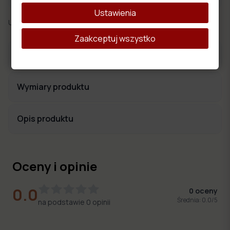
Ustawienia
Udostępnij:
Zaakceptuj wszystko
Materiały obiciowe
Wymiary produktu
Opis produktu
Oceny i opinie
0.0
0
oceny
Średnia:
0.0
/5
na podstawie
0
opinii