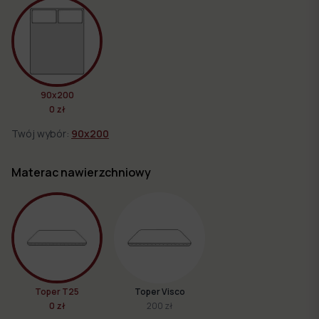
90x200
0 zł
Twój wybór:
90x200
Materac nawierzchniowy
Toper T25
Toper Visco
0 zł
200 zł