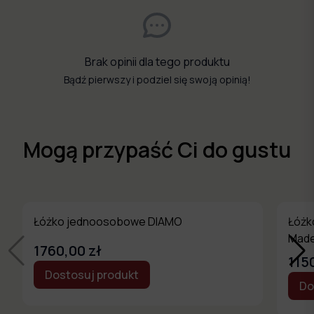
Brak opinii dla tego produktu
Bądź pierwszy i podziel się swoją opinią!
Mogą przypaść Ci do gustu
Łóżko jednoosobowe DIAMO
Łóżk
Made
1760,00 zł
115
Dostosuj produkt
Do