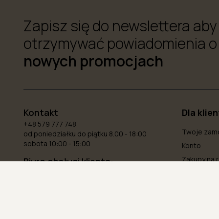
Zapisz się do newslettera aby
otrzymywać powiadomienia o
nowych promocjach
Kontakt
Dla klie
+48 579 777 748
Twoje zam
od poniedziałku do piątku 8.00 - 18:00
sobota 10:00 - 15:00
Konto
Zakupy na r
Biuro obsługi klienta:
bok@dealmeble.pl
Zwroty i re
Śledź zamó
Dział reklamacji:
reklamacje@dealmeble.pl
Formularz reklamacyjny