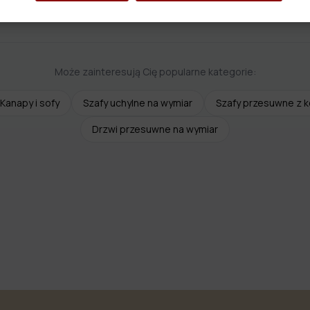
Może zainteresują Cię popularne kategorie:
Kanapy i sofy
Szafy uchylne na wymiar
Szafy przesuwne z 
Drzwi przesuwne na wymiar