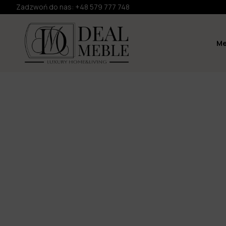
Zadzwoń do nas:
+48 579 777 748
Me