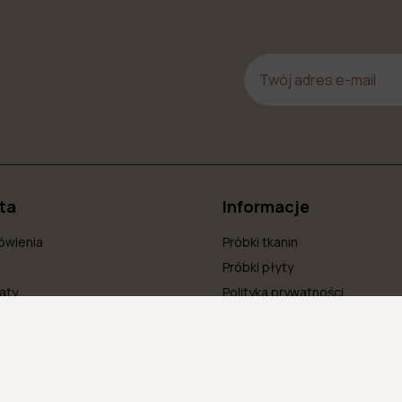
nta
Informacje
ówienia
Próbki tkanin
Próbki płyty
aty
Polityka prywatności
klamacje
Faq
wienie
Regulamin
Blog
O nas