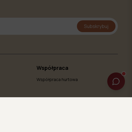
Subskrybuj
Współpraca
Współpraca hurtowa