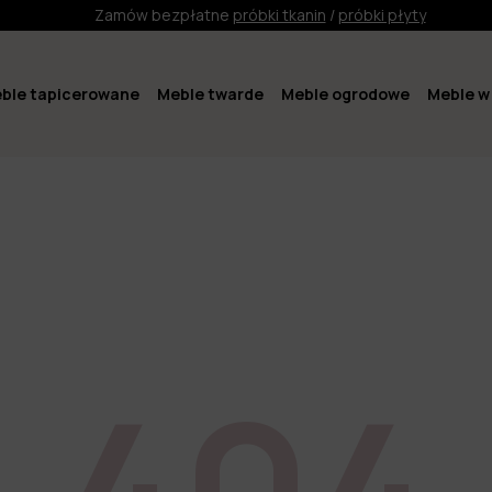
Zamów bezpłatne
próbki tkanin
/
próbki płyty
ble tapicerowane
Meble twarde
Meble ogrodowe
Meble w 
404