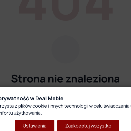
Strona nie znaleziona
Przepraszamy, ale strona której szukasz nie istnieje
 prywatność w Deal Meble
lub została przeniesiona.
rzysta z plików cookie i innych technologii w celu świadczenia 
fortu użytkowania.
Wróć do strony głównej
Skontaktuj się z nami
Ustawienia
Zaakceptuj wszystko