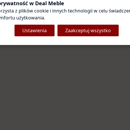
Coś poszło nie tak
 prywatność w Deal Meble
rzysta z plików cookie i innych technologii w celu świadczen
Przepraszamy za utrudnienia. Odśwież stronę — zwykle to
wystarcza.
mfortu użytkowania.
Ustawienia
Zaakceptuj wszystko
Odśwież stronę
Strona główna