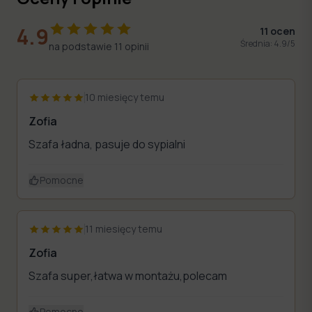
4.9
11
ocen
Średnia:
4.9
/5
na podstawie
11
opinii
?
10 miesięcy temu
Zofia
Szafa ładna, pasuje do sypialni
Pomocne
11 miesięcy temu
Zofia
Szafa super,łatwa w montażu,polecam
Pomocne