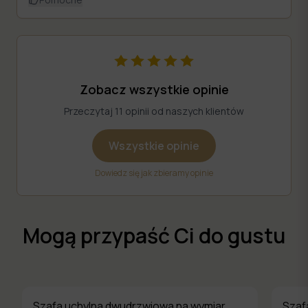
Zobacz wszystkie opinie
Przeczytaj 11 opinii od naszych klientów
Wszystkie opinie
Dowiedz się jak zbieramy opinie
Mogą przypaść Ci do gustu
Szafa uchylna dwudrzwiowa na wymiar
Szaf