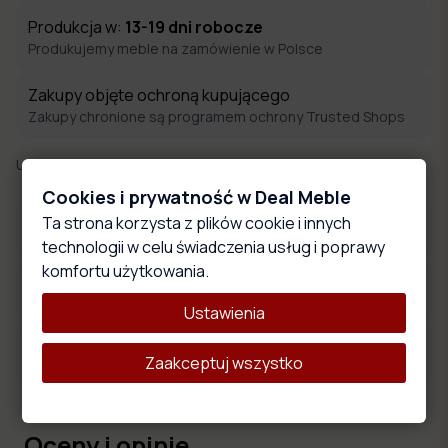
Produkcja w:
13-19
dni robocze
Produkujemy meble na zamówienie w Polsce
Zakupy objęte ochroną kupującego
Zakupy chronione są programem ochrony Trusted Shops
Udostępnij:
Cookies i prywatność w Deal Meble
Ta strona korzysta z plików cookie i innych
Płyty meblowe
technologii w celu świadczenia usług i poprawy
komfortu użytkowania.
Wymiary produktu
Ustawienia
Opis produktu
Zaakceptuj wszystko
Oceny i opinie