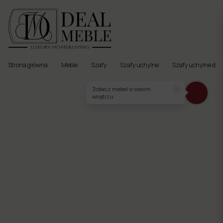
Strona główna
Meble
Szafy
Szafy uchylne
Szafy uchylne dw
Menu
Zobacz mebel w swoim
wnętrzu
to
Ulubione
Meble
tapicerowane
Meble
twarde
Meble
ogrodowe
Meble