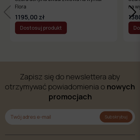
Flora
na w
1195,00 zł
138
Dostosuj produkt
Do
Zapisz się do newslettera aby
otrzymywać powiadomienia o
nowych
promocjach
Subskrybuj