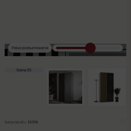
w 7
dni
Nowości
Kolekcje
Pokaż podsumowanie
mebli
Scena 3D
Kod produktu:
32335