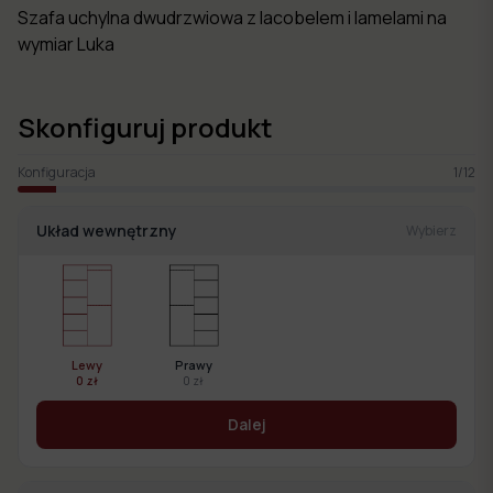
Szafa uchylna dwudrzwiowa z lacobelem i lamelami na
wymiar Luka
Skonfiguruj produkt
Konfiguracja
1
/
12
Układ wewnętrzny
Wybierz
Lewy
Prawy
0 zł
0 zł
Dalej