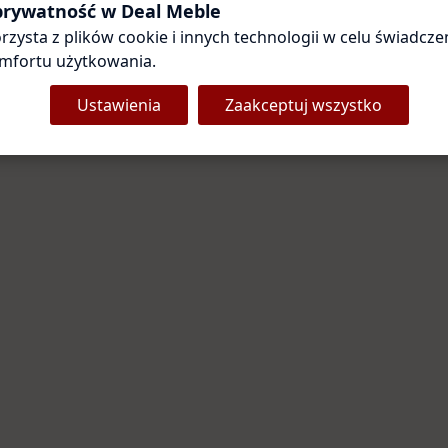
Coś poszło nie tak
 prywatność w Deal Meble
rzysta z plików cookie i innych technologii w celu świadczen
Przepraszamy za utrudnienia. Odśwież stronę — zwykle to
wystarcza.
mfortu użytkowania.
Ustawienia
Zaakceptuj wszystko
Odśwież stronę
Strona główna