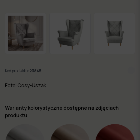
w 7
dni
Nowości
Kolekcje
mebli
Kod produktu:
23845
Fotel Cosy-Uszak
Warianty kolorystyczne dostępne na zdjęciach
produktu