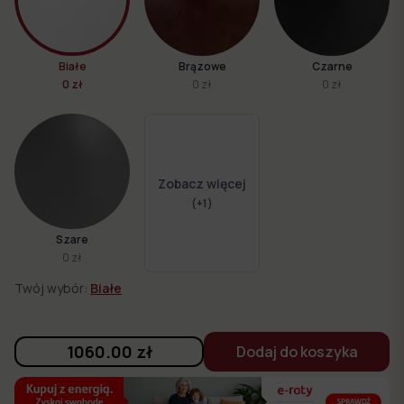
Białe
Brązowe
Czarne
0 zł
0 zł
0 zł
Zobacz więcej
(+
1
)
Szare
0 zł
Twój wybór:
Białe
1060.00
zł
Dodaj do koszyka