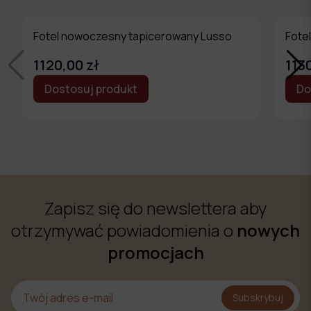
Fotel nowoczesny tapicerowany Lusso
Fote
1120,00 zł
113
Dostosuj produkt
Do
Zapisz się do newslettera aby
otrzymywać powiadomienia o
nowych
promocjach
Subskrybuj