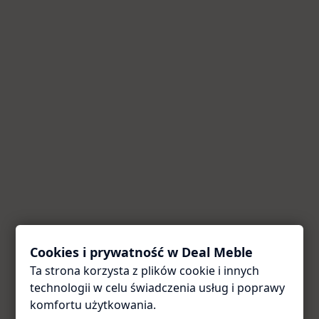
Cookies i prywatność w Deal Meble
Ta strona korzysta z plików cookie i innych
Coś poszło nie tak
technologii w celu świadczenia usług i poprawy
Przepraszamy za utrudnienia. Odśwież stronę — zwykle
komfortu użytkowania.
to wystarcza.