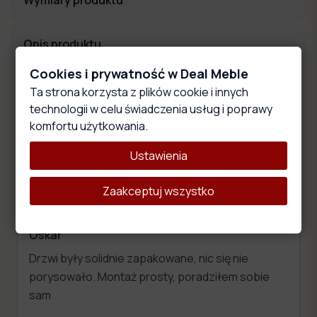
Opis produktu
Cookies i prywatność w Deal Meble
Ta strona korzysta z plików cookie i innych
Oceny i opinie
technologii w celu świadczenia usług i poprawy
komfortu użytkowania.
4.9
10
ocen
Ustawienia
Średnia:
4.9
/5
na podstawie
10
opinii
Zaakceptuj wszystko
12 miesięcy temu
Oskar
Drzwi były solidnie zapakowane, nic się nie
porysowało. Montaż prosty, poradziłem sobie
sam