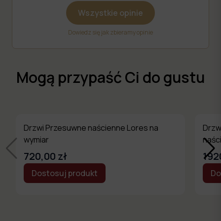
Wszystkie opinie
Dowiedz się jak zbieramy opinie
Mogą przypaść Ci do gustu
Drzwi Przesuwne naścienne Lores na
Drzw
wymiar
naśc
720,00 zł
192
Dostosuj produkt
Do