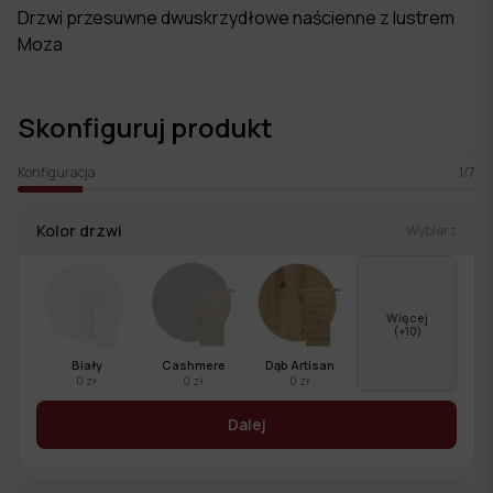
Drzwi przesuwne dwuskrzydłowe naścienne z lustrem
Moza
Skonfiguruj produkt
Konfiguracja
1
/
7
Kolor drzwi
Wybierz
Więcej
(+
10
)
Biały
Cashmere
Dąb Artisan
0 zł
0 zł
0 zł
Dalej