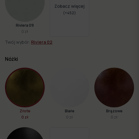
Zobacz więcej
(+
452
)
Riviera 09
0 zł
Twój wybór:
Riviera 02
Nóżki
Złote
Białe
Brązowe
0 zł
0 zł
0 zł