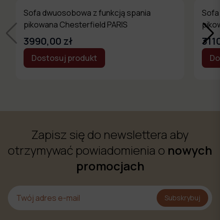
Sofa dwuosobowa z funkcją spania
Sofa
pikowana Chesterfield PARIS
piko
3990,00 zł
311
Dostosuj produkt
Do
Zapisz się do newslettera aby
otrzymywać powiadomienia o
nowych
promocjach
Subskrybuj