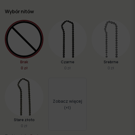
Wybór nitów
Brak
Czarne
Srebrne
0 zł
0 zł
0 zł
Zobacz więcej
(+
1
)
Stare złoto
0 zł