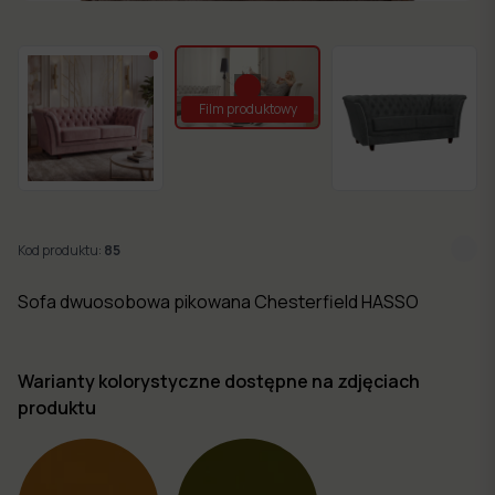
w 7
dni
Nowości
Film produktowy
Kolekcje
mebli
Kod produktu:
85
Sofa dwuosobowa pikowana Chesterfield HASSO
Warianty kolorystyczne dostępne na zdjęciach
produktu