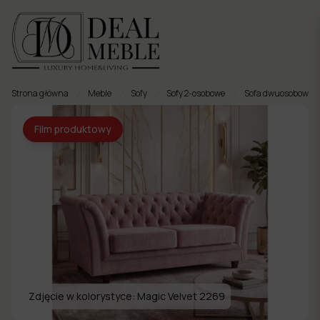
Strona główna
Meble
Sofy
Sofy 2-osobowe
Sofa dwuosobowa p
Menu
Film produktowy
to
Ulubione
Meble
tapicerowane
Meble
twarde
Meble
ogrodowe
Zdjęcie w kolorystyce:
Magic Velvet 2269
Meble