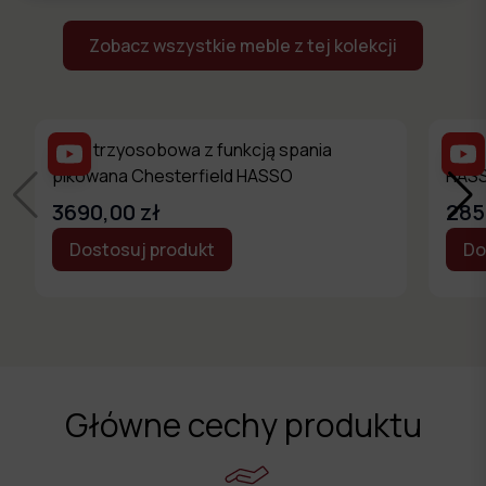
Zobacz wszystkie meble z tej kolekcji
Sofa trzyosobowa z funkcją spania
Sofa
pikowana Chesterfield HASSO
HAS
3690,00 zł
285
Dostosuj produkt
Do
Główne cechy produktu