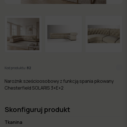
w 7
dni
Nowości
Kolekcje
mebli
Kod produktu:
82
Narożnik sześcioosobowy z funkcją spania pikowany
Chesterfield SOLARIS 3+E+2
Skonfiguruj produkt
Tkanina