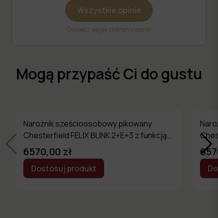
Wszystkie opinie
Dowiedz się jak zbieramy opinie
Mogą przypaść Ci do gustu
Narożnik sześcioosobowy pikowany
Naro
Chesterfield FELIX BLINK 2+E+3 z funkcją
Ches
spania
span
6570,00 zł
657
Dostosuj produkt
Do