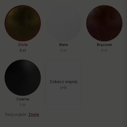
Złote
Białe
Brązowe
0 zł
0 zł
0 zł
Zobacz więcej
(+
1
)
Czarne
0 zł
Twój wybór:
Złote