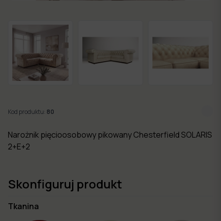
w 7
dni
Nowości
Kolekcje
mebli
Kod produktu:
80
Narożnik pięcioosobowy pikowany Chesterfield SOLARIS
2+E+2
Skonfiguruj produkt
Tkanina