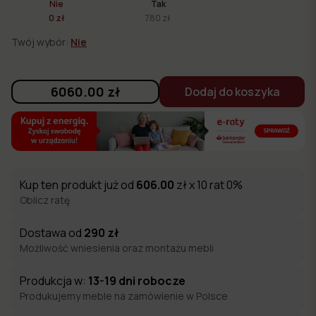
Nie
Tak
0 zł
780 zł
Twój wybór:
Nie
6060.00
zł
Dodaj do koszyka
Kup ten produkt już od
606.00
zł x 10 rat 0%
Oblicz ratę
Dostawa od
290
zł
Możliwość wniesienia oraz montażu mebli
Produkcja w:
13-19
dni robocze
Produkujemy meble na zamówienie w Polsce