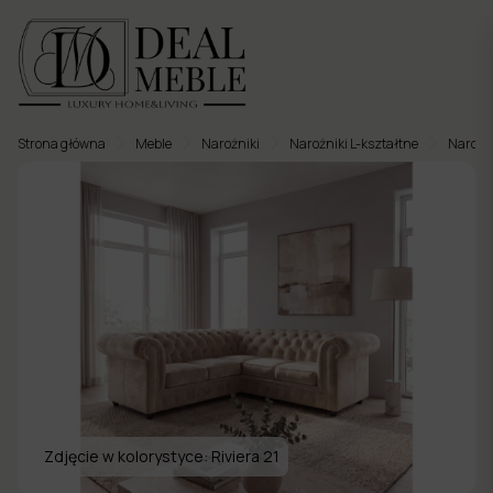
Strona główna
Meble
Narożniki
Narożniki L-kształtne
Narożni
Menu
to
Ulubione
Meble
tapicerowane
Meble
twarde
Meble
ogrodowe
Zdjęcie w kolorystyce:
Riviera 21
Meble