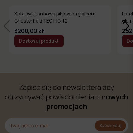
Sofa dwuosobowa pikowana glamour
Fote
Chesterfield TEO HIGH 2
glam
3200,00 zł
252
Dostosuj produkt
Do
Zapisz się do newslettera aby
otrzymywać powiadomienia o
nowych
promocjach
Subskrybuj