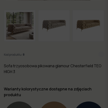
w 7
dni
Nowości
Kolekcje
mebli
Kod produktu:
8
Sofa trzyosobowa pikowana glamour Chesterfield TEO
HIGH 3
Warianty kolorystyczne dostępne na zdjęciach
produktu