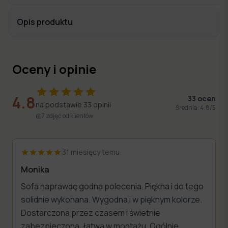
Opis produktu
Oceny i opinie
4.8
33
ocen
na podstawie
33
opinii
Średnia:
4.8
/5
7
zdjęć
od klientów
31 miesięcy temu
Monika
Sofa naprawdę godna polecenia. Piękna i do tego
solidnie wykonana. Wygodna i w pięknym kolorze.
Dostarczona przez czasem i świetnie
zabezpieczona, łatwa w montażu. Ogólnie