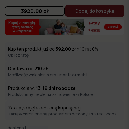
3920.00
zł
Dodaj do koszyka
Kup ten produkt już od
392.00
zł x 10 rat 0%
Oblicz ratę
Dostawa od
210
zł
Możliwość wniesienia oraz montażu mebli
Produkcja w:
13-19
dni robocze
Produkujemy meble na zamówienie w Polsce
Zakupy objęte ochroną kupującego
Zakupy chronione są programem ochrony Trusted Shops
Udostępnij: