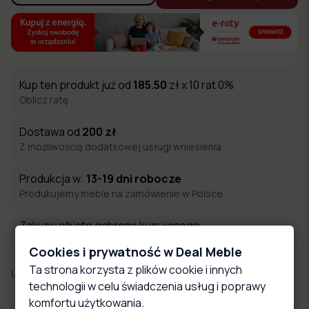
Kup ten produkt już od
185.50
zł x 10 rat 0%
Oblicz ratę
Dostawa od
200
zł
Z możliwością dodatkowej usługi wniesienia
Produkcja w:
13-19
dni robocze
Produkujemy meble na zamówienie w Polsce
Zakupy objęte ochroną kupującego
Zakupy chronione są programem ochrony Trusted Shops
Cookies i prywatność w Deal Meble
Ta strona korzysta z plików cookie i innych
Udostępnij:
technologii w celu świadczenia usług i poprawy
komfortu użytkowania.