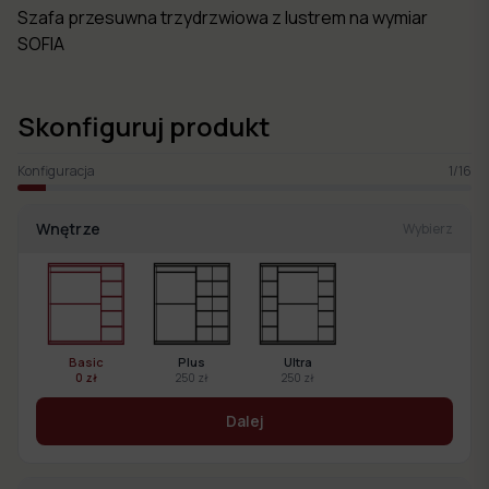
Szafa przesuwna trzydrzwiowa z lustrem na wymiar
SOFIA
Skonfiguruj produkt
Konfiguracja
1
/
16
Wnętrze
Wybierz
Basic
Plus
Ultra
0 zł
250 zł
250 zł
Dalej