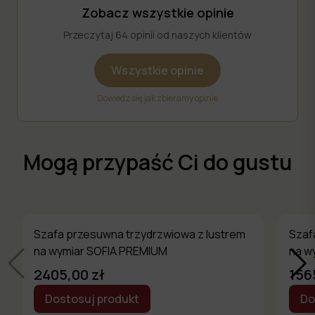
Zobacz wszystkie opinie
Przeczytaj 64 opinii od naszych klientów
Wszystkie opinie
Dowiedz się jak zbieramy opinie
Mogą przypaść Ci do gustu
Szafa przesuwna trzydrzwiowa z lustrem
Szaf
na wymiar SOFIA PREMIUM
na w
2405,00 zł
156
Dostosuj produkt
Do