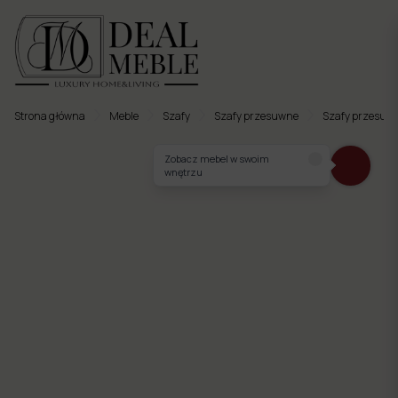
Strona główna
Meble
Szafy
Szafy przesuwne
Szafy przesuw
Menu
Zobacz mebel w swoim
wnętrzu
to
Ulubione
Meble
tapicerowane
Meble
twarde
Meble
ogrodowe
Meble