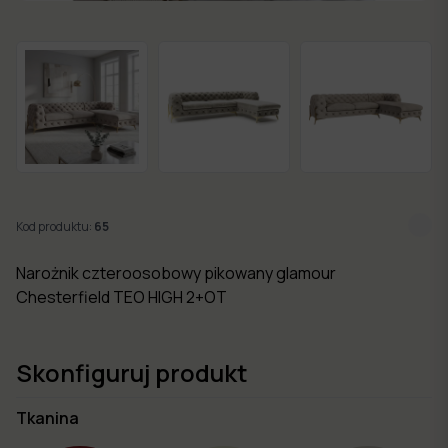
w 7
dni
Nowości
Kolekcje
mebli
Kod produktu:
65
Narożnik czteroosobowy pikowany glamour
Chesterfield TEO HIGH 2+OT
Skonfiguruj produkt
Tkanina