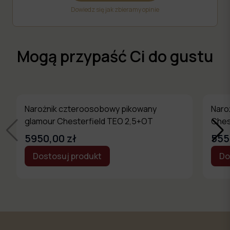
Dowiedz się jak zbieramy opinie
Mogą przypaść Ci do gustu
Narożnik czteroosobowy pikowany
Naro
glamour Chesterfield TEO 2,5+OT
Ches
5950,00 zł
555
Dostosuj produkt
Do