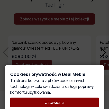
Teo High
Zobacz wszystkie meble z tej kolekcji
Narożnik sześcioosobowy pikowany
Fote
glamour Chesterfield TEO HIGH 3+E+2
glam
8090,00 zł
252
Dostosuj produkt
Do
Cookies i prywatność w Deal Meble
Ta strona korzysta z plików cookie i innych
technologii w celu świadczenia usług i poprawy
komfortu użytkowania.
Główne cechy produktu
Ustawienia