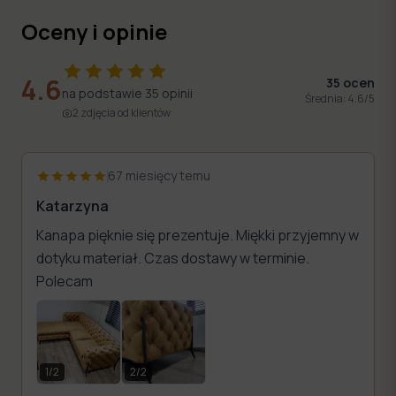
Oceny i opinie
4.6
35
ocen
na podstawie
35
opinii
Średnia:
4.6
/5
2
zdjęcia
od klientów
67 miesięcy temu
Katarzyna
Kanapa pięknie się prezentuje. Miękki przyjemny w
dotyku materiał. Czas dostawy w terminie.
Polecam
1
/
2
2
/
2