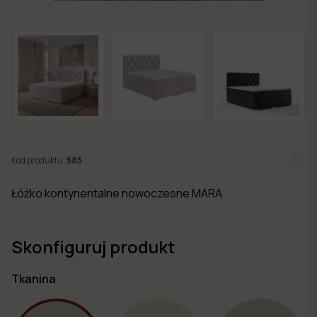
w 7
dni
Nowości
Kolekcje
mebli
Kod produktu:
585
Łóżko kontynentalne nowoczesne MARA
Skonfiguruj produkt
Tkanina