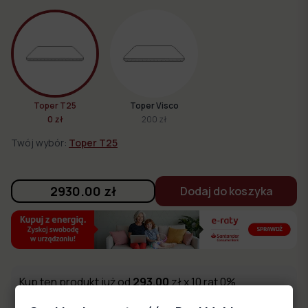
Toper T25
Toper Visco
0 zł
200 zł
Twój wybór:
Toper T25
2930.00
zł
Dodaj do koszyka
Kup ten produkt już od
293.00
zł x 10 rat 0%
Oblicz ratę