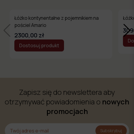
Łóżko kontynentalne z pojemnikiem na
Łóżk
pościel Amario
309
2300,00 zł
Do
Dostosuj produkt
Zapisz się do newslettera aby
otrzymywać powiadomienia o
nowych
promocjach
Subskrybuj