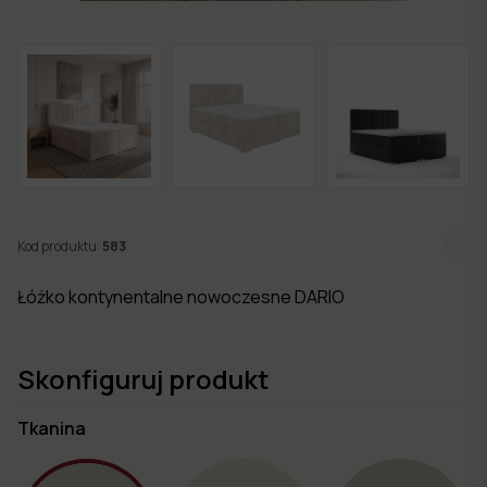
w 7
dni
Nowości
Kolekcje
mebli
Kod produktu:
583
Łóżko kontynentalne nowoczesne DARIO
Skonfiguruj produkt
Tkanina