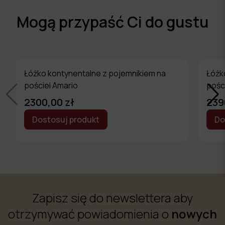
Mogą przypaść Ci do gustu
Łóżko kontynentalne z pojemnikiem na
Łóżk
pościel Amario
pości
2300,00 zł
239
Dostosuj produkt
Do
Zapisz się do newslettera aby
otrzymywać powiadomienia o
nowych