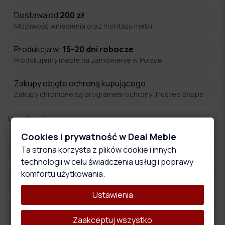
Dostawa od
200
zł
Możliwość wniesienia oraz montażu mebli
Produkcja w:
15-20
dni robocze
Produkujemy meble na zamówienie w Polsce
Zakupy objęte ochroną kupującego
Zakupy chronione są programem ochrony Trusted Shops
Udostępnij:
Cookies i prywatność w Deal Meble
Ta strona korzysta z plików cookie i innych
Materiały obiciowe
technologii w celu świadczenia usług i poprawy
komfortu użytkowania.
Wymiary produktu
Ustawienia
Opis produktu
Zaakceptuj wszystko