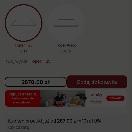
Toper T25
Toper Visco
0 zł
200 zł
Twój wybór:
Toper T25
2870.00
zł
Dodaj do koszyka
Kup ten produkt już od
287.00
zł x 10 rat 0%
Oblicz ratę