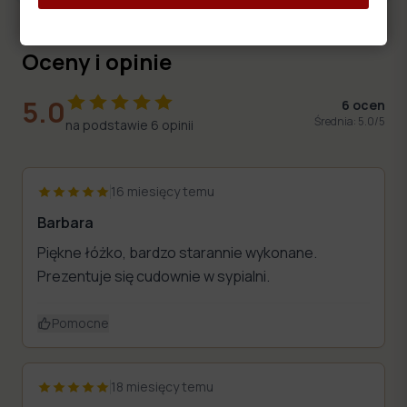
Oceny i opinie
5.0
6
ocen
Średnia:
5.0
/5
na podstawie
6
opinii
16 miesięcy temu
Barbara
Piękne łóżko, bardzo starannie wykonane.
Prezentuje się cudownie w sypialni.
Pomocne
18 miesięcy temu