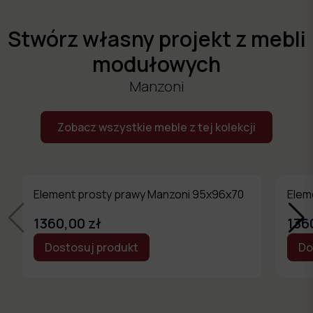
Stwórz własny projekt z mebli
modułowych
Manzoni
Zobacz wszystkie meble z tej kolekcji
Element prosty prawy Manzoni 95x96x70
Elem
1360,00 zł
136
Dostosuj produkt
Do