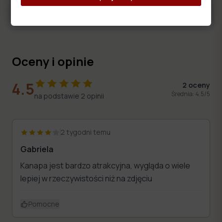
Opis produktu
Oceny i opinie
4.5
2
oceny
Średnia:
4.5
/5
na podstawie
2
opinii
2 tygodni temu
Gabriela
Kanapa jest bardzo atrakcyjna, wygląda o wiele
lepiej w rzeczywistości niż na zdjęciu
Pomocne