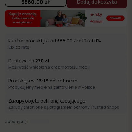
3860.00
zł
Dodaj do koszyka
Kup ten produkt już od
386.00
zł x 10 rat 0%
Oblicz ratę
Dostawa od
270
zł
Możliwość wniesienia oraz montażu mebli
Produkcja w:
13-19
dni robocze
Produkujemy meble na zamówienie w Polsce
Zakupy objęte ochroną kupującego
Zakupy chronione są programem ochrony Trusted Shops
Udostępnij: