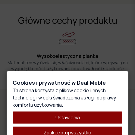
Główne cechy produktu
Wysokoelastyczna pianka
Materiał ten wyróżnia się właściwościami, które wpływają na
wygodę i komfort użytkowania oraz trwałość i stabilność
całego produktu.
Cookies i prywatność w Deal Meble
Ta strona korzysta z plików cookie i innych
technologii w celu świadczenia usług i poprawy
komfortu użytkowania.
Materiały obiciowe
Ustawienia
Wymiary produktu
Zaakceptuj wszystko