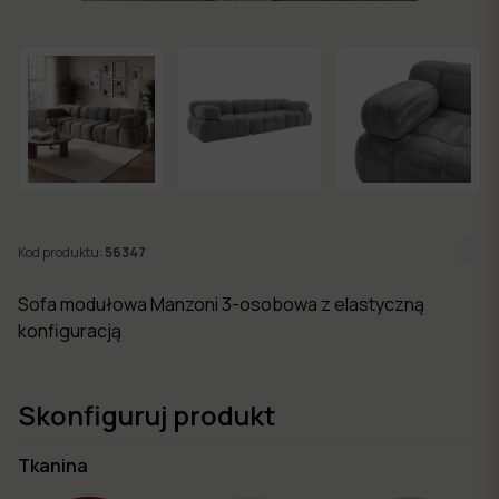
w 7
dni
Nowości
Kolekcje
mebli
Kod produktu:
56347
Sofa modułowa Manzoni 3-osobowa z elastyczną
konfiguracją
Skonfiguruj produkt
Tkanina