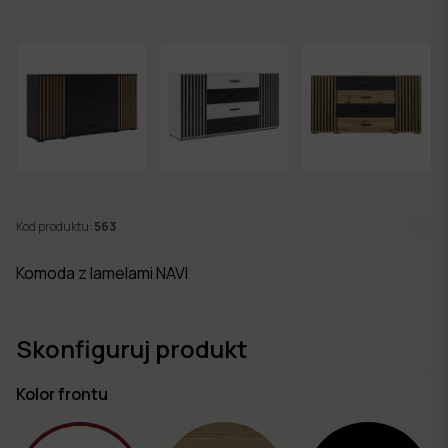
w 7
dni
Nowości
Kolekcje
mebli
Kod produktu:
563
Komoda z lamelami NAVI
Skonfiguruj produkt
Kolor frontu