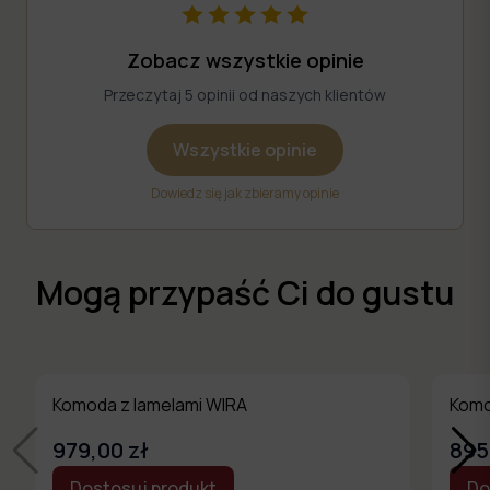
Zobacz wszystkie opinie
Przeczytaj 5 opinii od naszych klientów
Wszystkie opinie
Dowiedz się jak zbieramy opinie
Mogą przypaść Ci do gustu
Komoda z lamelami WIRA
Komo
979,00 zł
895
Dostosuj produkt
Do