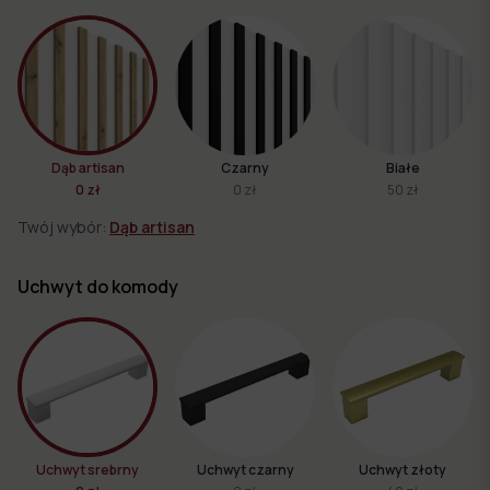
Dąb artisan
Czarny
Białe
0 zł
0 zł
50 zł
Twój wybór:
Dąb artisan
Uchwyt do komody
Uchwyt srebrny
Uchwyt czarny
Uchwyt złoty