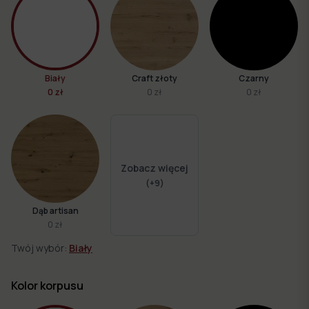
Biały
Craft złoty
Czarny
0 zł
0 zł
0 zł
Zobacz więcej
(+
9
)
Dąb artisan
0 zł
Twój wybór:
Biały
Kolor korpusu