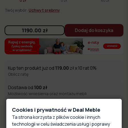
0 zł
0 zł
40 zł
Twój wybór:
Uchwyt srebrny
1190.00
zł
Dodaj do koszyka
Kup ten produkt już od
119.00
zł x 10 rat 0%
Oblicz ratę
Dostawa od
100
zł
Możliwość wniesienia oraz montażu mebli
Produkcja w:
13-19
dni robocze
Cookies i prywatność w Deal Meble
Produkujemy meble na zamówienie w Polsce
Ta strona korzysta z plików cookie i innych
technologii w celu świadczenia usług i poprawy
Zakupy objęte ochroną kupującego