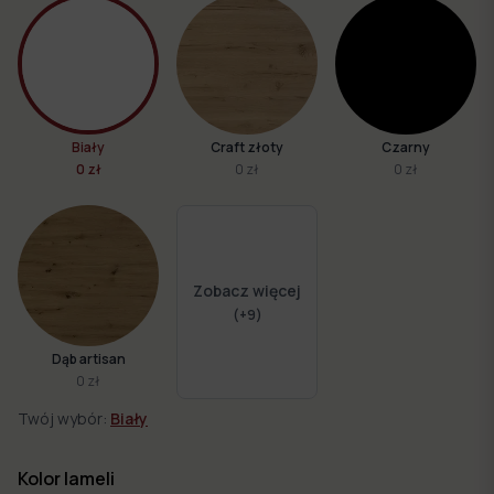
Biały
Craft złoty
Czarny
0 zł
0 zł
0 zł
Zobacz więcej
(+
9
)
Dąb artisan
0 zł
Twój wybór:
Biały
Kolor lameli