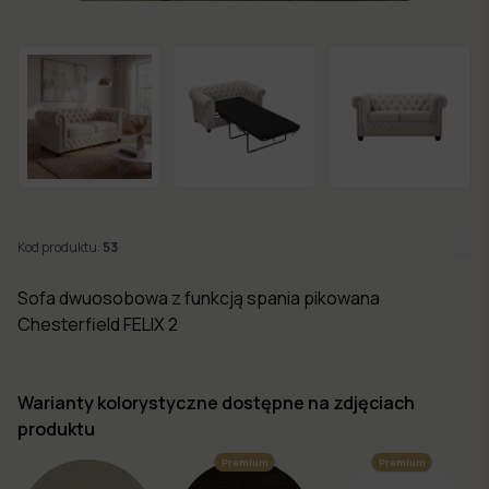
w 7
dni
Nowości
Kolekcje
mebli
Kod produktu:
53
Sofa dwuosobowa z funkcją spania pikowana
Chesterfield FELIX 2
Warianty kolorystyczne dostępne na zdjęciach
produktu
Premium
Premium