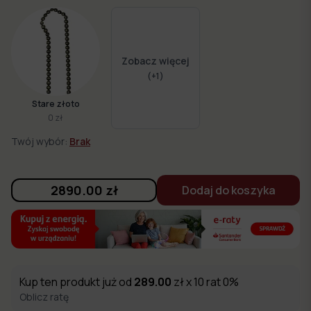
Zobacz więcej
(+
1
)
Stare złoto
0 zł
Twój wybór:
Brak
2890.00
zł
Dodaj do koszyka
Kup ten produkt już od
289.00
zł x 10 rat 0%
Oblicz ratę