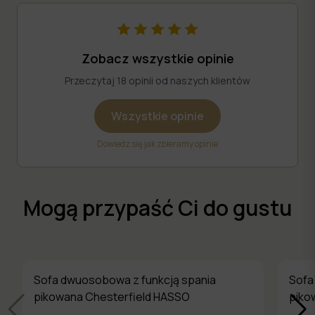
Zobacz wszystkie opinie
Przeczytaj 18 opinii od naszych klientów
Wszystkie opinie
Dowiedz się jak zbieramy opinie
Mogą przypaść Ci do gustu
Sofa dwuosobowa z funkcją spania
Sofa
pikowana Chesterfield HASSO
piko