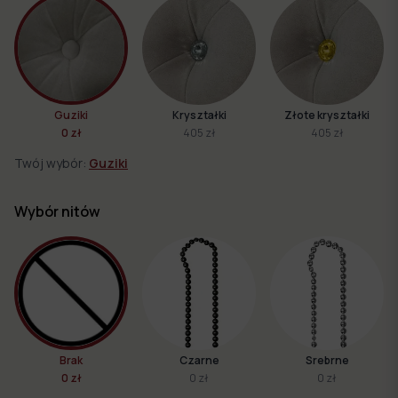
Guziki
Kryształki
Złote kryształki
0 zł
405 zł
405 zł
Twój wybór:
Guziki
Wybór nitów
Brak
Czarne
Srebrne
0 zł
0 zł
0 zł