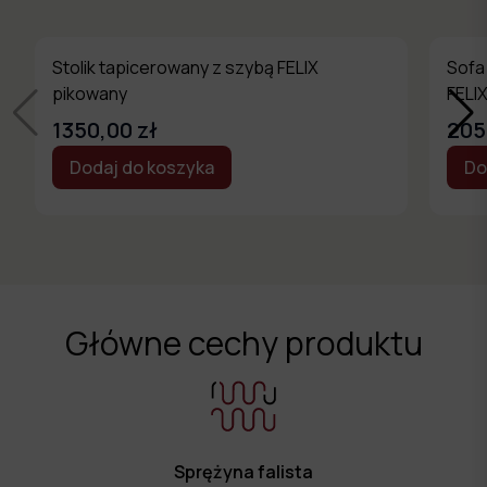
Stolik tapicerowany z szybą FELIX
Sofa
pikowany
FELIX
1350,00 zł
205
Dodaj do koszyka
Do
Główne cechy produktu
Sprężyna falista