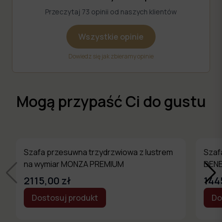
Przeczytaj 73 opinii od naszych klientów
Wszystkie opinie
Dowiedz się jak zbieramy opinie
Mogą przypaść Ci do gustu
Szafa przesuwna trzydrzwiowa z lustrem
Szaf
na wymiar MONZA PREMIUM
DEN
2115,00 zł
144
Dostosuj produkt
Do