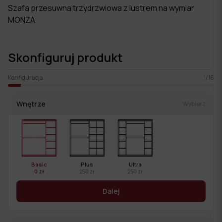
Szafa przesuwna trzydrzwiowa z lustrem na wymiar
MONZA
Skonfiguruj produkt
Konfiguracja
1
/
16
Wnętrze
Wybierz
Basic
Plus
Ultra
0 zł
250 zł
250 zł
Dalej