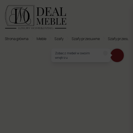
Strona główna
Meble
Szafy
Szafy przesuwne
Szafy przesuw
Menu
Zobacz mebel w swoim
wnętrzu
to
Ulubione
Meble
tapicerowane
Meble
twarde
Meble
ogrodowe
Meble