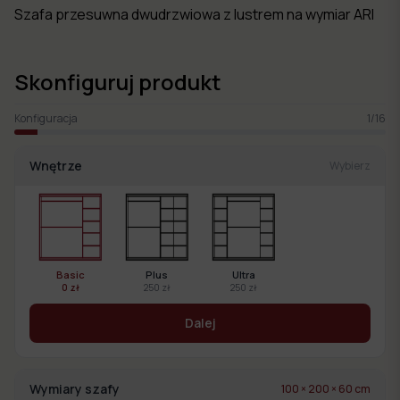
Szafa przesuwna dwudrzwiowa z lustrem na wymiar ARI
Skonfiguruj produkt
Konfiguracja
1
/
16
Wnętrze
Wybierz
Basic
Plus
Ultra
0 zł
250 zł
250 zł
Dalej
Wymiary szafy
100 × 200 × 60 cm