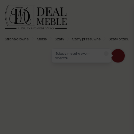
Strona główna
Meble
Szafy
Szafy przesuwne
Szafy przesuw
Menu
Zobacz mebel w swoim
wnętrzu
to
Ulubione
Meble
tapicerowane
Meble
twarde
Meble
ogrodowe
Meble