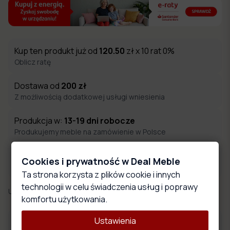
Kup ten produkt już od
120.50
zł x 10 rat 0%
Oblicz ratę
Dostawa od
200
zł
Z możliwością dodatkowej usługi wniesienia
Produkcja w:
13-19
dni robocze
Produkujemy meble na zamówienie w Polsce
Zakupy objęte ochroną kupującego
Cookies i prywatność w Deal Meble
Zakupy chronione są programem ochrony Trusted Shops
Ta strona korzysta z plików cookie i innych
technologii w celu świadczenia usług i poprawy
Udostępnij:
komfortu użytkowania.
Ustawienia
Płyty meblowe