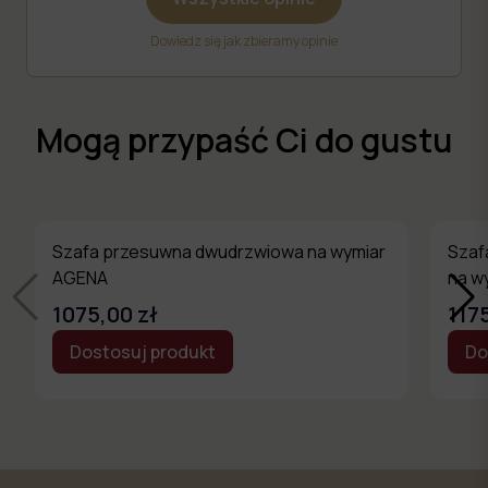
Dowiedz się jak zbieramy opinie
Mogą przypaść Ci do gustu
Szafa przesuwna dwudrzwiowa na wymiar
Szaf
AGENA
na w
1075,00 zł
117
Dostosuj produkt
Do