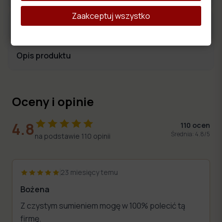
Zaakceptuj wszystko
Wymiary produktu
Opis produktu
Oceny i opinie
?
4.8
110
ocen
Średnia:
4.8
/5
na podstawie
110
opinii
23 miesięcy temu
Bożena
Z czystym sumieniem mogę w 100% polecić tą
firmę.