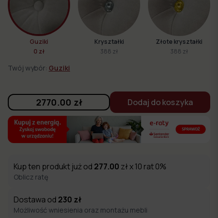
Guziki
Kryształki
Złote kryształki
0 zł
388 zł
388 zł
Twój wybór:
Guziki
2770.00
zł
Dodaj do koszyka
Kup ten produkt już od
277.00
zł x 10 rat 0%
Oblicz ratę
Dostawa od
230
zł
Możliwość wniesienia oraz montażu mebli