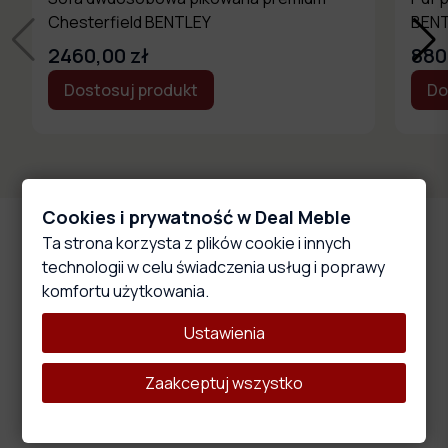
Chesterfield BENTLEY
BEN
2460,00 zł
880
Dostosuj produkt
Do
Cookies i prywatność w Deal Meble
Główne cechy produktu
Ta strona korzysta z plików cookie i innych
technologii w celu świadczenia usług i poprawy
komfortu użytkowania.
Ustawienia
Wysokoelastyczna pianka
Zaakceptuj wszystko
Materiał ten wyróżnia się właściwościami, które wpływają na
wygodę i komfort użytkowania oraz trwałość i stabilność
całego produktu.