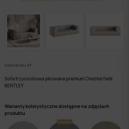
w 7
dni
Nowości
Kolekcje
mebli
Kod produktu:
47
Sofa trzyosobowa pikowana premium Chesterfield
BENTLEY
Warianty kolorystyczne dostępne na zdjęciach
produktu
Premium