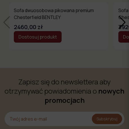
Sofa dwuosobowa pikowana premium
Sofa
Chesterfield BENTLEY
Ches
2460,00 zł
392
Dostosuj produkt
Do
Zapisz się do newslettera aby
otrzymywać powiadomienia o
nowych
promocjach
Subskrybuj