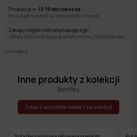
Produkcja w:
13-19
dni robocze
Produkujemy meble na zamówienie w Polsce
Zakupy objęte ochroną kupującego
Zakupy chronione są programem ochrony Trusted Shops
Udostępnij:
Inne produkty z kolekcji
Bentley
Zobacz wszystkie meble z tej kolekcji
Sofa dwuosobowa pikowana premium
Puf 