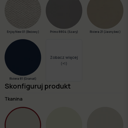
Enjoy New 01 (Beżowy )
Primo 8804 (Szary)
Riviera 21 (Jasny beż )
Zobacz więcej
(+
1
)
Riviera 81 (Granat)
Skonfiguruj produkt
Tkanina