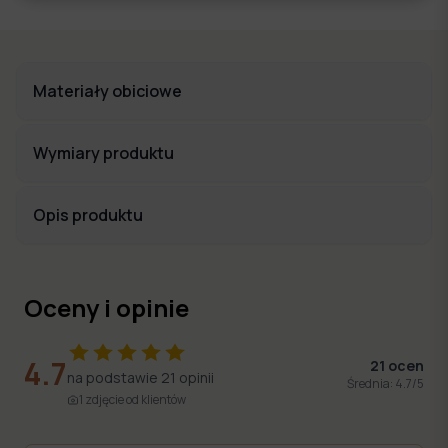
Materiały obiciowe
Wymiary produktu
Opis produktu
Oceny i opinie
4.7
21
ocen
na podstawie
21
opinii
Średnia:
4.7
/5
1
zdjęcie
od klientów