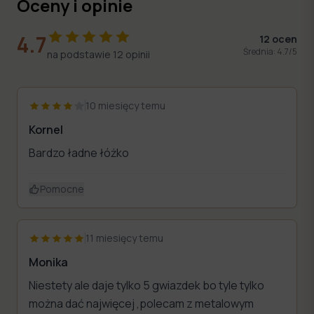
Oceny i opinie
4.7
12
ocen
Średnia:
4.7
/5
na podstawie
12
opinii
10 miesięcy temu
Kornel
Bardzo ładne łóżko
Pomocne
11 miesięcy temu
Monika
Niestety ale daje tylko 5 gwiazdek bo tyle tylko
można dać najwięcej ,polecam z metalowym