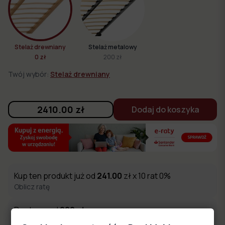
Stelaż drewniany
Stelaż metalowy
0 zł
200 zł
Twój wybór:
Stelaż drewniany
2410.00
zł
Dodaj do koszyka
Kup ten produkt już od
241.00
zł x 10 rat 0%
Oblicz ratę
Dostawa od
200
zł
Możliwość wniesienia oraz montażu mebli