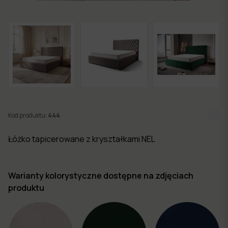
w 7
dni
Nowości
Kolekcje
mebli
Kod produktu:
444
Łóżko tapicerowane z kryształkami NEL
Warianty kolorystyczne dostępne na zdjęciach
produktu