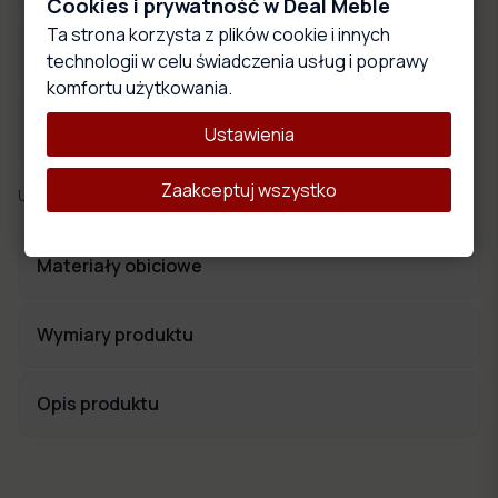
Cookies i prywatność w Deal Meble
Ta strona korzysta z plików cookie i innych
Produkcja w:
15-20
dni robocze
technologii w celu świadczenia usług i poprawy
Produkujemy meble na zamówienie w Polsce
komfortu użytkowania.
Zakupy objęte ochroną kupującego
Ustawienia
Zakupy chronione są programem ochrony Trusted Shops
Zaakceptuj wszystko
Udostępnij:
Materiały obiciowe
Wymiary produktu
Opis produktu