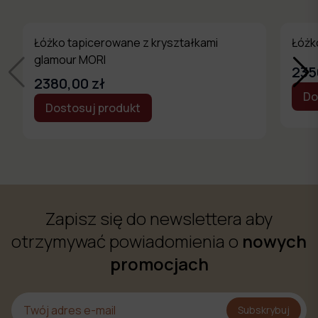
Łóżko tapicerowane z kryształkami
Łóżk
glamour MORI
235
2380,00 zł
Do
Dostosuj produkt
Zapisz się do newslettera aby
otrzymywać powiadomienia o
nowych
promocjach
Subskrybuj