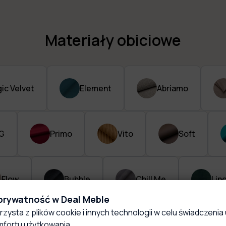
Materiały obiciowe
ic Velvet
Element
Abriamo
G
Primo
Vito
Soft
Flow
Bubble
Chill Me
Lin
 prywatność w Deal Meble
rzysta z plików cookie i innych technologii w celu świadczenia 
fortu użytkowania.