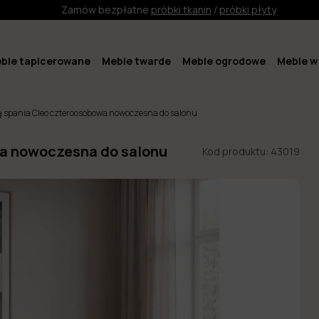
Zamów bezpłatne
próbki tkanin
/
próbki płyty
ble tapicerowane
Meble twarde
Meble ogrodowe
Meble w 
ją spania Cleo czteroosobowa nowoczesna do salonu
wa nowoczesna do salonu
Kod produktu:
43019