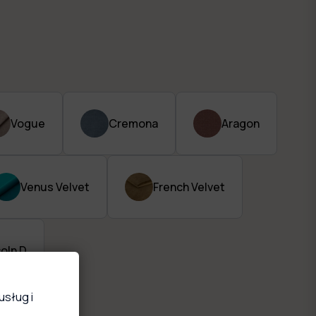
Vogue
Cremona
Aragon
Venus Velvet
French Velvet
coln D
usług i