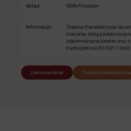
Skład:
100% Polyester
Informacje:
Tkanina charakteryzuje się w
ścieranie, niską podatnością 
odpornością na światło oraz 
trudnopalności EN 1021-1 (test
Zamów próbnik
Zobacz tkaninę na ży