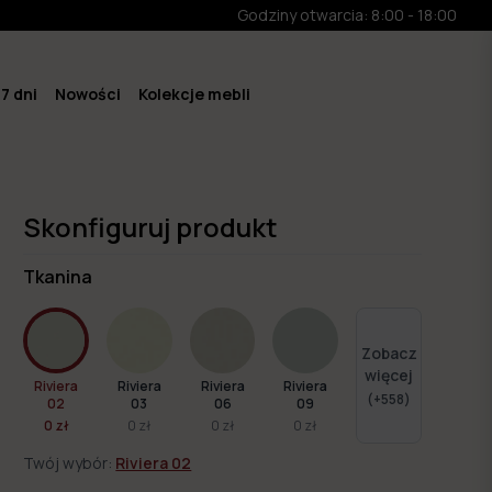
Godziny otwarcia: 8:00 - 18:00
7 dni
Nowości
Kolekcje mebli
Skonfiguruj produkt
Tkanina
Zobacz
więcej
Riviera
Riviera
Riviera
Riviera
(+
558
)
02
03
06
09
0 zł
0 zł
0 zł
0 zł
Twój wybór:
Riviera 02