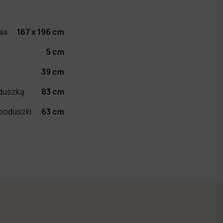
ia
167 x 196
cm
5
cm
39
cm
duszką
83
cm
poduszki
63
cm