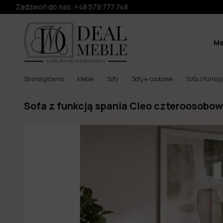
Zadzwoń do nas:
+48 579 777 748
Me
Strona główna
Meble
Sofy
Sofy 4-osobowe
Sofa z funkc
Sofa z funkcją spania Cleo czteroosobo