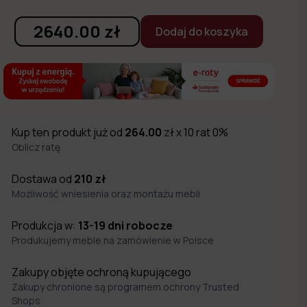
2640.00
zł
Dodaj do koszyka
Kup ten produkt już od
264.00
zł x 10 rat 0%
Oblicz ratę
Dostawa od
210
zł
Możliwość wniesienia oraz montażu mebli
Produkcja w:
13-19
dni robocze
Produkujemy meble na zamówienie w Polsce
Zdjęcie w kolorystyce:
Wind 75
Zakupy objęte ochroną kupującego
Zakupy chronione są programem ochrony Trusted
Shops