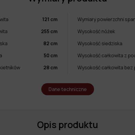
wita
121
cm
Wymiary powierzchni span
wita
255
cm
Wysokość nóżek
iska
82
cm
Wysokość siedziska
a
50
cm
Wysokość całkowita z po
kietników
28
cm
Wysokość całkowita bez 
Dane techniczne
Opis produktu