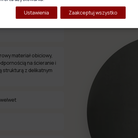
Ustawienia
Zaakceptuj wszystko
urowy materiał obiciowy,
dpornością na ścieranie i
 strukturą z delikatnym
 welwet