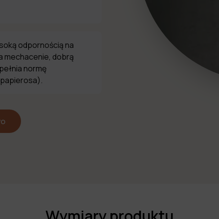
ysoką odpornością na
na mechacenie, dobrą
spełnia normę
 papierosa).
wo
Wymiary produktu