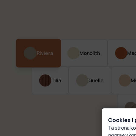
Riviera
Monolith
Mag
Tilia
Quelle
M
Cookies i
Ta strona ko
poprawy kom