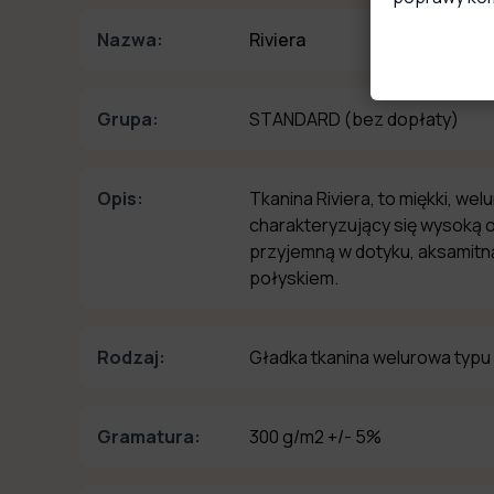
Nazwa:
Riviera
Grupa:
STANDARD
(bez dopłaty)
Opis:
Tkanina Riviera, to miękki, wel
charakteryzujący się wysoką o
przyjemną w dotyku, aksamitną
połyskiem.
Rodzaj:
Gładka tkanina welurowa typu
Gramatura:
300 g/m2 +/- 5%