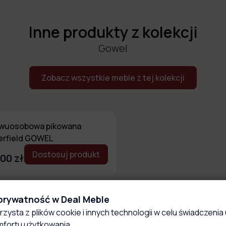
Inne produkty z kolekcji
Gowel
Zobacz wszystkie meble z tej kolekcji
dwuosobowa pikowana
erfield GOWEL
Dostosuj produkt
00 zł
 prywatność w Deal Meble
rzysta z plików cookie i innych technologii w celu świadczenia 
fortu użytkowania.