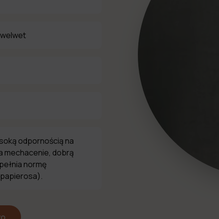
 welwet
ysoką odpornością na
na mechacenie, dobrą
spełnia normę
 papierosa).
wo