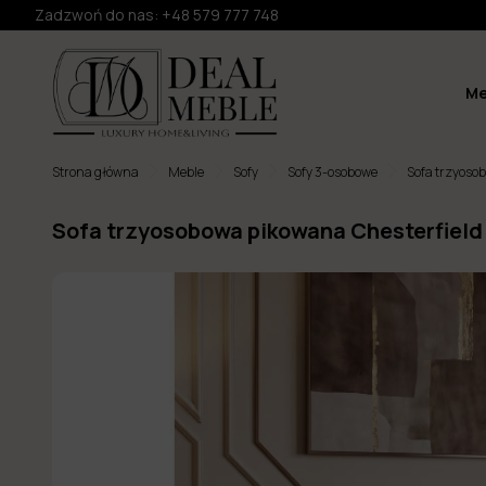
Zadzwoń do nas:
+48 579 777 748
Me
Strona główna
Meble
Sofy
Sofy 3-osobowe
Sofa trzyoso
Sofa trzyosobowa pikowana Chesterfiel