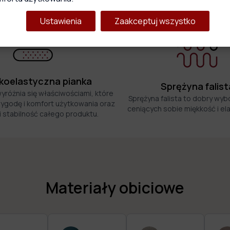
Główne cechy produktu
Ustawienia
Zaakceptuj wszystko
oelastyczna pianka
Sprężyna falist
wyróżnia się właściwościami, które
Sprężyna falista to dobry wyb
ygodę i komfort użytkowania oraz
ceniących sobie miękkość i el
i stabilność całego produktu.
Materiały obiciowe