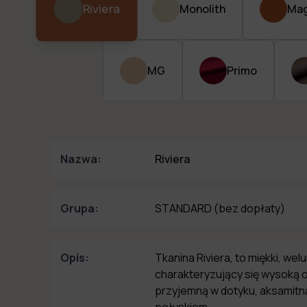
Riviera
Monolith
Mag
MG
Primo
Nazwa:
Riviera
Grupa:
STANDARD
(bez dopłaty)
Opis:
Tkanina Riviera, to miękki, wel
charakteryzujący się wysoką o
przyjemną w dotyku, aksamitną