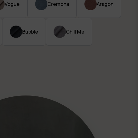
Vogue
Cremona
Aragon
Bubble
Chill Me