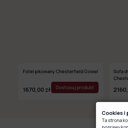
Fotel pikowany Chesterfield Gowel
Sofa 
Chest
Dostosuj produkt
1670,00 zł
2160,
Cookies i
Ta strona ko
poprawy kom