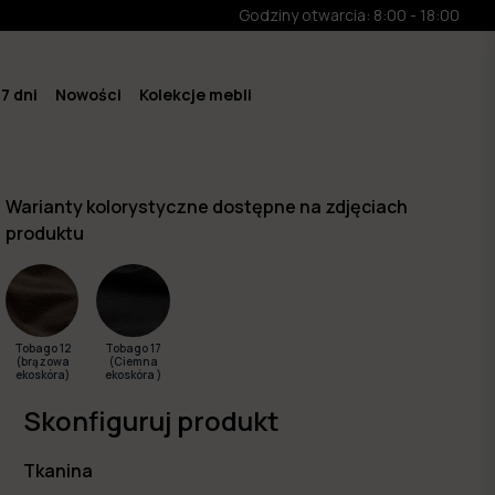
Godziny otwarcia: 8:00 - 18:00
7 dni
Nowości
Kolekcje mebli
Warianty kolorystyczne dostępne na zdjęciach
produktu
Tobago 12
Tobago 17
(brązowa
(Ciemna
ekoskóra)
ekoskóra )
Skonfiguruj produkt
Tkanina