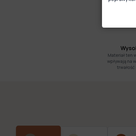
Wysok
Materiał ten 
wpływają na w
trwałość 