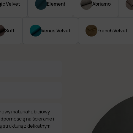
ic Velvet
Element
Abriamo
Soft
Venus Velvet
French Velvet
urowy materiał obiciowy,
dpornością na ścieranie i
 strukturą z delikatnym