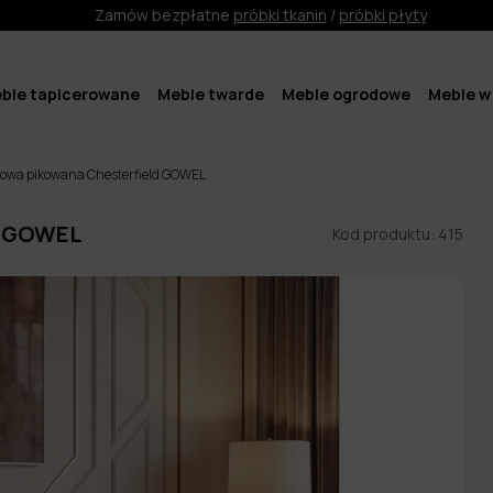
Zamów bezpłatne
próbki tkanin
/
próbki płyty
ble tapicerowane
Meble twarde
Meble ogrodowe
Meble w 
bowa pikowana Chesterfield GOWEL
d GOWEL
Kod produktu:
415