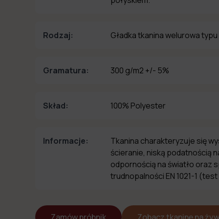
połyskiem.
Rodzaj:
Gładka tkanina welurowa typu
Gramatura:
300 g/m2 +/- 5%
Skład:
100% Polyester
Informacje:
Tkanina charakteryzuje się w
ścieranie, niską podatnością 
odpornością na światło oraz 
trudnopalności EN 1021-1 (test
Zamów próbnik
Zobacz tkaninę na ży