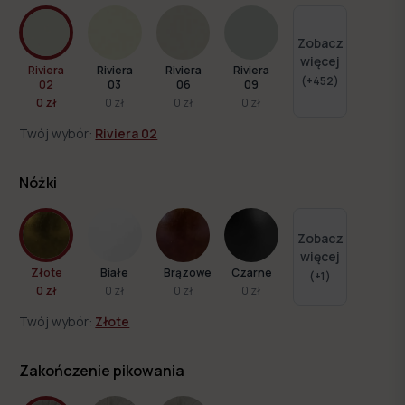
Zobacz
więcej
Riviera
Riviera
Riviera
Riviera
(+
452
)
02
03
06
09
0 zł
0 zł
0 zł
0 zł
Twój wybór:
Riviera 02
Nóżki
Zobacz
więcej
Złote
Białe
Brązowe
Czarne
(+
1
)
0 zł
0 zł
0 zł
0 zł
Twój wybór:
Złote
Zdjęcie w kolorystyce:
Tobago 12
Zakończenie pikowania