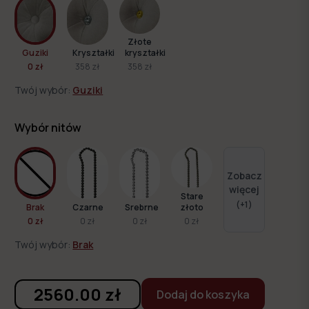
Złote
Guziki
Kryształki
kryształki
0 zł
358 zł
358 zł
Twój wybór:
Guziki
Wybór nitów
Zobacz
więcej
Stare
(+
1
)
Brak
Czarne
Srebrne
złoto
0 zł
0 zł
0 zł
0 zł
Twój wybór:
Brak
2560.00
zł
Dodaj do koszyka