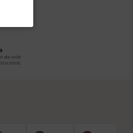
a
ór dla osób
astyczność.