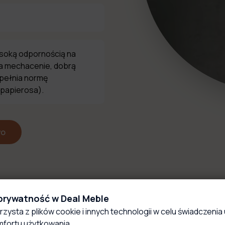
ysoką odpornością na
na mechacenie, dobrą
spełnia normę
 papierosa).
wo
 prywatność w Deal Meble
rzysta z plików cookie i innych technologii w celu świadczenia 
fortu użytkowania.