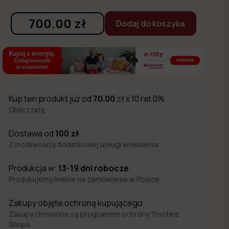
700.00
zł
Dodaj do koszyka
Kup ten produkt już od
70.00
zł x 10 rat 0%
Oblicz ratę
Dostawa od
100
zł
Z możliwością dodatkowej usługi wniesienia
Produkcja w:
13-19
dni robocze
Produkujemy meble na zamówienie w Polsce
Zakupy objęte ochroną kupującego
Zakupy chronione są programem ochrony Trusted
Shops