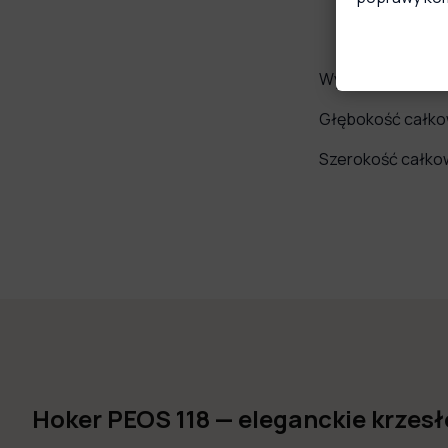
Wysokość całkow
Głębokość całko
Szerokość całko
Hoker PEOS 118 — eleganckie krze