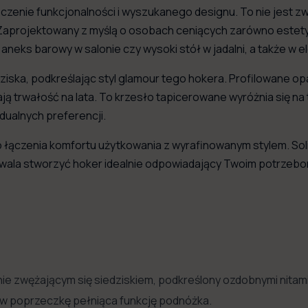
zenie funkcjonalności i wyszukanego designu. To nie jest zw
Zaprojektowany z myślą o osobach ceniących zarówno estetykę
neks barowy w salonie czy wysoki stół w jadalni, a także w el
iedziska, podkreślając styl glamour tego hokera. Profilowane 
ą trwałość na lata. To krzesło tapicerowane wyróżnia się na 
idualnych preferencji.
 łączenia komfortu użytkowania z wyrafinowanym stylem. Sol
ozwala stworzyć hoker idealnie odpowiadający Twoim potrzeb
tnie zwężającym się siedziskiem, podkreślony ozdobnymi nitami
w poprzeczkę pełniąca funkcję podnóżka.