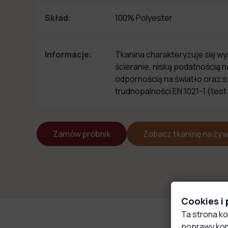
Skład:
100% Polyester
Informacje:
Tkanina charakteryzuje się w
ścieranie, niską podatnością 
odpornością na światło oraz 
trudnopalności EN 1021-1 (test
Zamów próbnik
Zobacz tkaninę na ży
Cookies i
Ta strona ko
poprawy kom