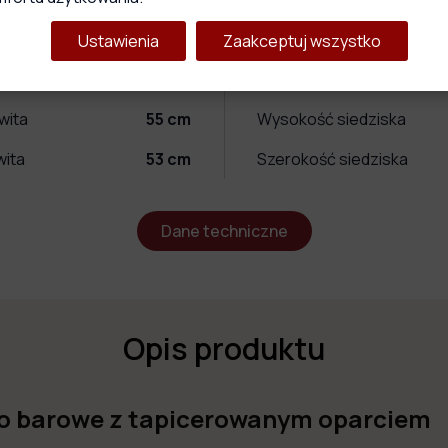
Wymiary produktu
Ustawienia
Zaakceptuj wszystko
ita
118
cm
Głębokość siedziska
wita
55
cm
Wysokość siedziska
wita
53
cm
Szerokość siedziska
Dane techniczne
Opis produktu
sło barowe z tapicerowanym oparciem