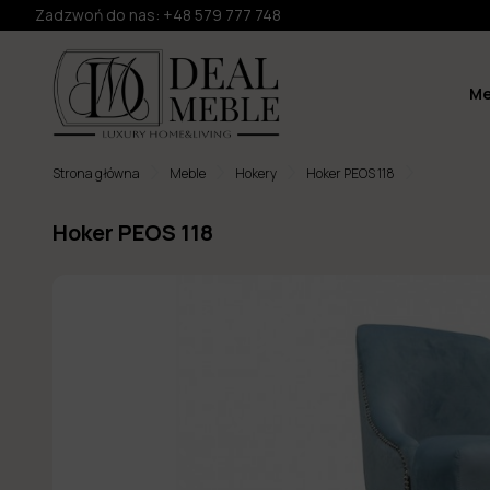
Zadzwoń do nas:
+48 579 777 748
Me
Strona główna
Meble
Hokery
Hoker PEOS 118
Hoker PEOS 118