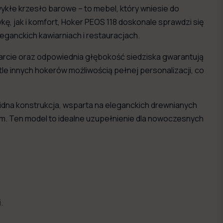
ykłe krzesło barowe – to mebel, który wniesie do
, jak i komfort, Hoker PEOS 118 doskonale sprawdzi się
eganckich kawiarniach i restauracjach.
oparcie oraz odpowiednia głębokość siedziska gwarantują
tle innych hokerów możliwością pełnej personalizacji, co
idna konstrukcja, wsparta na eleganckich drewnianych
om. Ten model to idealne uzupełnienie dla nowoczesnych
.