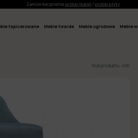
Zamów bezpłatne
próbki tkanin
/
próbki płyty
ble tapicerowane
Meble twarde
Meble ogrodowe
Meble w 
Kod produktu:
406