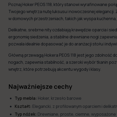
Poznaj Hoker PEOS 118, który stanowi wyrafinowane połąc
Twojego wnętrza nutę luksusu i nowoczesnej elegancji. 
w domowych przestrzeniach, takich jak wyspa kuchenna, a
Delikatne, srebrne nity ozdabiają krawędzie oparcia i s
ergonomię siedzenia, a stabilne drewniane nogi zapewniaj
pozwala idealnie dopasować je do aranżacji stołu i indyw
Główną przewagą Hokera PEOS 118 jest jego zdolność do
nogach, zapewnia stabilność, a szeroki wybór tkanin p
wnętrz, które potrzebują akcentu wygody i klasy.
Najważniejsze cechy
Typ mebla:
Hoker, krzesło barowe
Kształt:
Elegancki, z profilowanym oparciem i delika
Typ nóżek:
Drewniane, proste, ciemne, wyposażone 