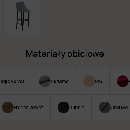
Materiały obiciowe
agic Velvet
Abriamo
MG
French Velvet
Bubble
Chill Me