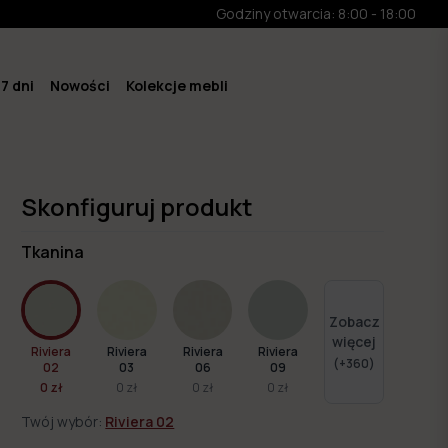
Godziny otwarcia: 8:00 - 18:00
7 dni
Nowości
Kolekcje mebli
Skonfiguruj produkt
Tkanina
Zobacz
więcej
Riviera
Riviera
Riviera
Riviera
(+
360
)
02
03
06
09
0 zł
0 zł
0 zł
0 zł
Twój wybór:
Riviera 02