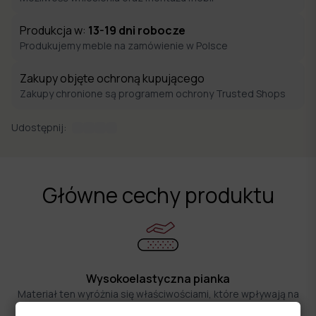
Produkcja w:
13-19
dni robocze
Produkujemy meble na zamówienie w Polsce
Zakupy objęte ochroną kupującego
Zakupy chronione są programem ochrony Trusted Shops
Udostępnij:
Główne cechy produktu
Wysokoelastyczna pianka
Materiał ten wyróżnia się właściwościami, które wpływają na
wygodę i komfort użytkowania oraz trwałość i stabilność