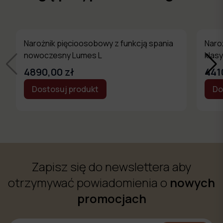
Narożnik pięcioosobowy z funkcją spania
Naro
nowoczesny Lumes L
klas
4890,00 zł
441
Dostosuj produkt
Do
Zapisz się do newslettera aby
otrzymywać powiadomienia o
nowych
promocjach