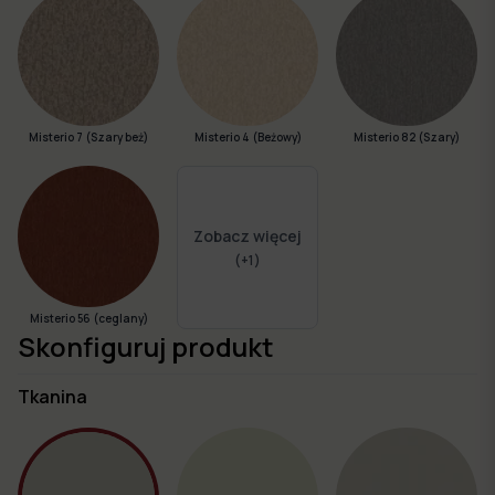
Misterio 7 (Szary beż)
Misterio 4 (Beżowy)
Misterio 82 (Szary)
Zobacz więcej
(+
1
)
Misterio 56 (ceglany)
Skonfiguruj produkt
Tkanina