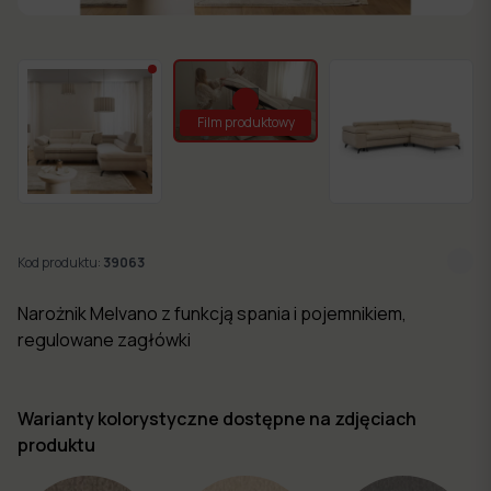
w 7
dni
Nowości
Film produktowy
Kolekcje
mebli
Kod produktu:
39063
Narożnik Melvano z funkcją spania i pojemnikiem,
regulowane zagłówki
Warianty kolorystyczne dostępne na zdjęciach
produktu