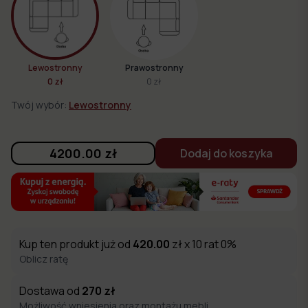
Lewostronny
Prawostronny
0 zł
0 zł
Twój wybór:
Lewostronny
4200.00
zł
Dodaj do koszyka
Kup ten produkt już od
420.00
zł x 10 rat 0%
Oblicz ratę
Dostawa od
270
zł
Możliwość wniesienia oraz montażu mebli