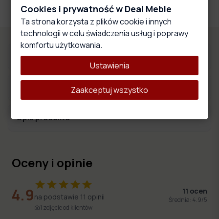
całego produktu.
Cookies i prywatność w Deal Meble
Ta strona korzysta z plików cookie i innych
technologii w celu świadczenia usług i poprawy
komfortu użytkowania.
Materiały obiciowe
Ustawienia
Wymiary produktu
Zaakceptuj wszystko
Opis produktu
Oceny i opinie
4.9
11
ocen
na podstawie
11
opinii
Średnia:
4.9
/5
1
zdjęcie
od klientów