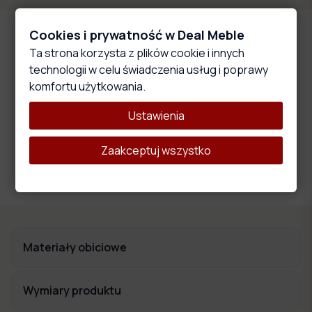
Cookies i prywatność w Deal Meble
Główne cechy produktu
Ta strona korzysta z plików cookie i innych
technologii w celu świadczenia usług i poprawy
komfortu użytkowania.
Ustawienia
Wysokoelastyczna pianka
Materiał ten wyróżnia się właściwościami, które wpływają na
Zaakceptuj wszystko
wygodę i komfort użytkowania oraz trwałość i stabilność
całego produktu.
Materiały obiciowe
Wymiary produktu