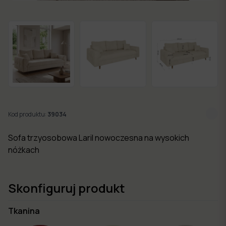
w 7
dni
Nowości
Kolekcje
mebli
Kod produktu:
39034
Sofa trzyosobowa Laril nowoczesna na wysokich
nóżkach
Skonfiguruj produkt
Tkanina