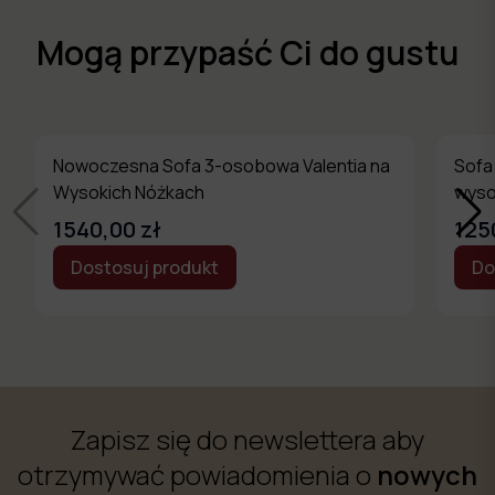
Mogą przypaść Ci do gustu
Nowoczesna Sofa 3-osobowa Valentia na
Sofa
Wysokich Nóżkach
wyso
1540,00 zł
125
Dostosuj produkt
Do
Zapisz się do newslettera aby
otrzymywać powiadomienia o
nowych