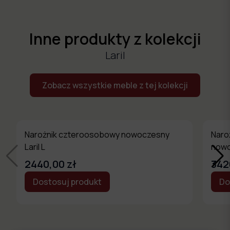
Inne produkty z kolekcji
Laril
Zobacz wszystkie meble z tej kolekcji
Narożnik czteroosobowy nowoczesny
Naro
Laril L
nowo
2440,00 zł
342
Dostosuj produkt
Do