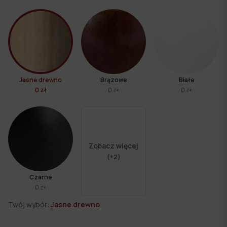
Jasne drewno
Brązowe
Białe
0 zł
0 zł
0 zł
Zobacz więcej
(+
2
)
Czarne
0 zł
Twój wybór:
Jasne drewno