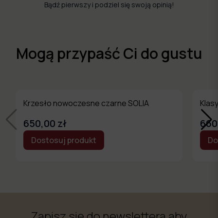
Bądź pierwszy i podziel się swoją opinią!
Mogą przypaść Ci do gustu
Krzesło nowoczesne czarne SOLIA
Klas
650,00 zł
660
Dostosuj produkt
Do
Zapisz się do newslettera aby