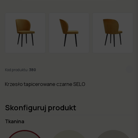
w 7
dni
Nowości
Kolekcje
mebli
Kod produktu:
380
Krzesło tapicerowane czarne SELO
Skonfiguruj produkt
Tkanina