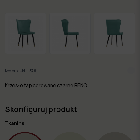
w 7
dni
Nowości
Kolekcje
mebli
Kod produktu:
376
Krzesło tapicerowane czarne RENO
Skonfiguruj produkt
Tkanina