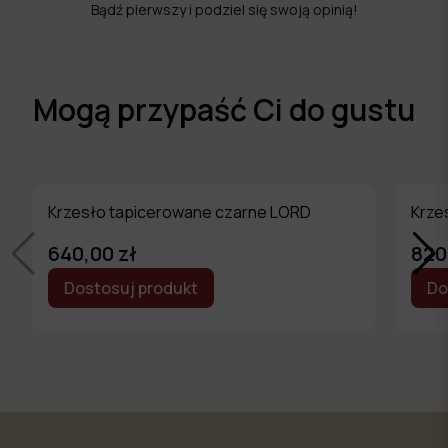
Bądź pierwszy i podziel się swoją opinią!
Mogą przypaść Ci do gustu
Krzesło tapicerowane czarne LORD
Krze
640,00 zł
820
Dostosuj produkt
Do