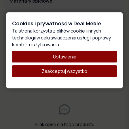
Materiały obiciowe
Wymiary produktu
Cookies i prywatność w Deal Meble
Ta strona korzysta z plików cookie i innych
Opis produktu
technologii w celu świadczenia usług i poprawy
komfortu użytkowania.
Ustawienia
Oceny i opinie
Zaakceptuj wszystko
0.0
0
oceny
Średnia:
0.0
/5
na podstawie
0
opinii
Brak opinii dla tego produktu