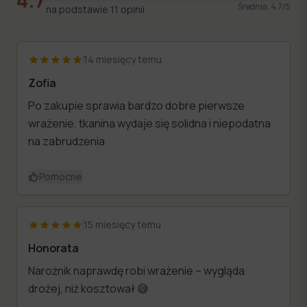
Średnia:
4.7
/5
na podstawie
11
opinii
14 miesięcy temu
Zofia
Po zakupie sprawia bardzo dobre pierwsze
wrażenie, tkanina wydaje się solidna i niepodatna
na zabrudzenia
Pomocne
15 miesięcy temu
Honorata
Narożnik naprawdę robi wrażenie – wygląda
drożej, niż kosztował 😅