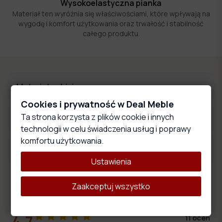
Wysokoelastyczna pianka
Materiał ten wyróżnia się właściwościami, które wpływają na
wygodę i komfort użytkowania oraz trwałość i stabilność
całego produktu.
Materiały obiciowe
Cookies i prywatność w Deal Meble
Ta strona korzysta z plików cookie i innych
Wymiary produktu
technologii w celu świadczenia usług i poprawy
komfortu użytkowania.
Opis produktu
Ustawienia
Zaakceptuj wszystko
Oceny i opinie
4.7
11
ocen