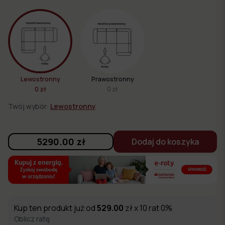
Lewostronny
Prawostronny
0 zł
0 zł
Twój wybór:
Lewostronny
5290.00
zł
Dodaj do koszyka
Kup ten produkt już od
529.00
zł x 10 rat 0%
Oblicz ratę