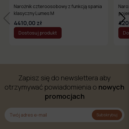
Narożnik czteroosobowy z funkcją spania
Naroż
klasyczny Lumes M
poje
4410,00 zł
420
Dostosuj produkt
Do
Zapisz się do newslettera aby
otrzymywać powiadomienia o
nowych
promocjach
Subskrybuj