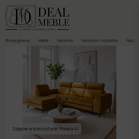
Strona główna
Meble
Narożniki
Narożniki L-kształtne
Narożn
Menu
to
Ulubione
Meble
tapicerowane
Meble
twarde
Meble
ogrodowe
Zdjęcie w kolorystyce:
Riviera 41
Meble