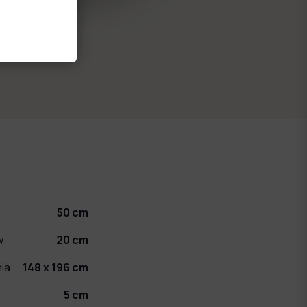
50
cm
w
20
cm
ia
148 x 196
cm
5
cm