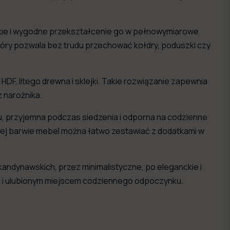
bkie i wygodne przekształcenie go w pełnowymiarowe
który pozwala bez trudu przechować kołdry, poduszki czy
DF, litego drewna i sklejki. Takie rozwiązanie zapewnia
 narożnika.
ku, przyjemna podczas siedzenia i odporna na codzienne
alnej barwie mebel można łatwo zestawiać z dodatkami w
skandynawskich, przez minimalistyczne, po eleganckie i
onu i ulubionym miejscem codziennego odpoczynku.