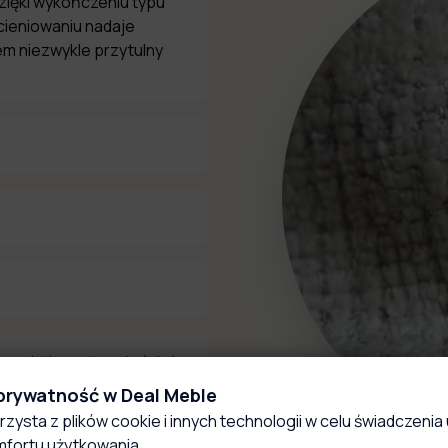
 dzięki wykończeniu typu
cieniowaniu nadaje
m niezwykle przytulny
ę wyjątkową trwałością i
nie, pozostając przy tym
 prywatność w Deal Meble
 pielęgnacji.
rzysta z plików cookie i innych technologii w celu świadczenia 
fortu użytkowania.