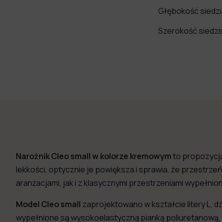
Głębokość siedz
Szerokość siedz
Narożnik Cleo small w kolorze kremowym
to propozycja
lekkości, optycznie je powiększa i sprawia, że przestrz
aranżacjami, jak i z klasycznymi przestrzeniami wypełni
Model Cleo small
zaprojektowano w kształcie litery L, d
wypełnione są wysokoelastyczną pianką poliuretanową, k