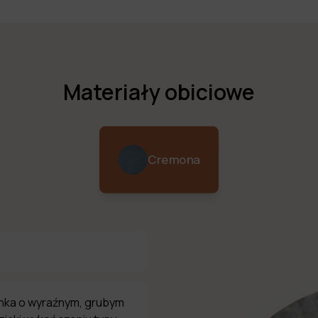
Materiały obiciowe
Cremona
nka o wyraźnym, grubym