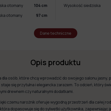
iska otomany
104
cm
Wysokość siedziska
iska otomany
97
cm
Dane techniczne
Opis produktu
 dla osób, które chcą wprowadzić do swojego salonu jasny,
eń staje się przytulna i elegancka zarazem. To odcień, który
onymi drewnem czy naturalnymi dodatkami.
zięki czemu narożnik oferuje wygodną przestrzeń dla całej ro
tóra dopasowuje się do sylwetki użytkownika, zapewniając j