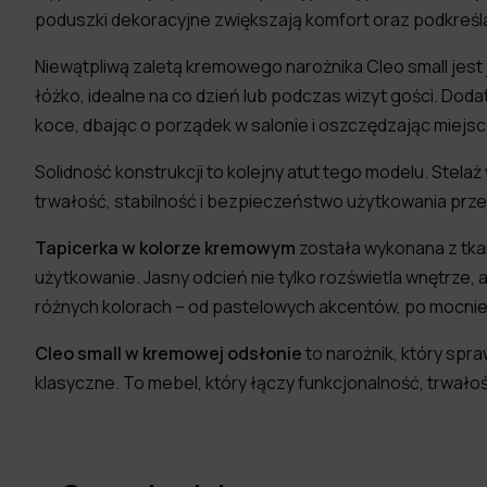
poduszki dekoracyjne zwiększają komfort oraz podkreśl
Niewątpliwą zaletą kremowego narożnika Cleo small jest
łóżko, idealne na co dzień lub podczas wizyt gości. Do
koce, dbając o porządek w salonie i oszczędzając miejs
Solidność konstrukcji to kolejny atut tego modelu. Stela
trwałość, stabilność i bezpieczeństwo użytkowania prze
Tapicerka w kolorze kremowym
została wykonana z tkan
użytkowanie. Jasny odcień nie tylko rozświetla wnętrze, 
różnych kolorach – od pastelowych akcentów, po mocniejs
Cleo small w kremowej odsłonie
to narożnik, który spra
klasyczne. To mebel, który łączy funkcjonalność, trwał