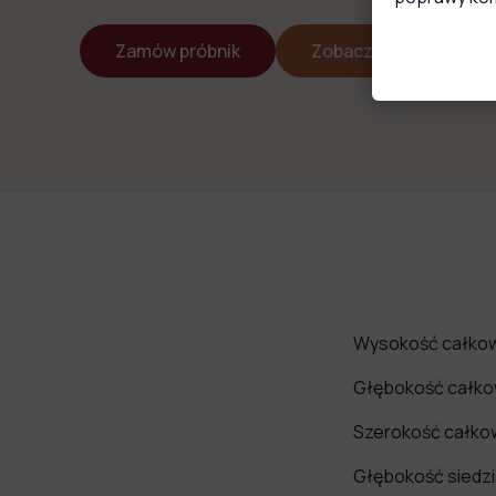
Zamów próbnik
Zobacz tkaninę na ży
Wysokość całkow
Głębokość całko
Szerokość całko
Głębokość siedz