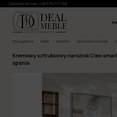
Zadzwoń do nas:
+48 579 777 748
Me
Strona główna
Meble
Narożniki
Narożniki w sztruksie
K
Kremowy sztruksowy narożnik Cleo small
spania