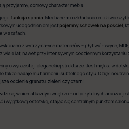
ają przyjemny, domowy charakter mebla.
 jego
funkcja spania
. Mechanizm rozkładania umożliwia szy
datkowym udogodnieniem jest
pojemny schowek na pościel
, 
ce w szafach.
ż wykonano z wytrzymałych materiałów – płyt wiórowych, MDF, H
z wiele lat, nawet przy intensywnym codziennym korzystaniu z
iny o wyrazistej, eleganckiej strukturze. Jest miękka w doty
ale także nadaje mu harmonii i subtelnego stylu. Dzięki neutr
ze odcienie granatu, zieleni czy czerni.
wdzi się w niemal każdym wnętrzu – od przytulnych aranżacji 
ość i wyjątkową estetykę, stając się centralnym punktem sal