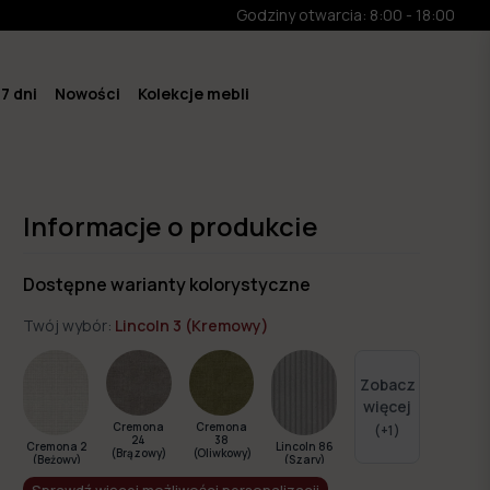
Godziny otwarcia: 8:00 - 18:00
7 dni
Nowości
Kolekcje mebli
Informacje o produkcie
Dostępne warianty kolorystyczne
Twój wybór:
Lincoln 3 (Kremowy)
Zobacz
więcej
Cremona
Cremona
(+
1
)
24
38
Cremona 2
Lincoln 86
(Brązowy)
(Oliwkowy)
(Beżowy)
(Szary)
Sprawdź więcej możliwości personalizacji