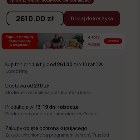
2610.00
zł
Dodaj do koszyka
Kup ten produkt już od
261.00
zł x 10 rat 0%
Oblicz ratę
Dostawa od
230
zł
Możliwość wniesienia oraz montażu mebli
Produkcja w:
13-19
dni robocze
Produkujemy meble na zamówienie w Polsce
Zakupy objęte ochroną kupującego
Zakupy chronione są programem ochrony Trusted