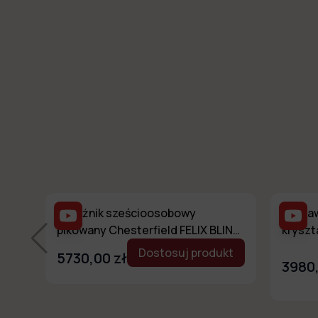
Narożnik sześcioosobowy
Zestaw
pikowany Chesterfield FELIX BLINK
kryszt
3+E+2 z kryształkami
FELIX 
Dostosuj produkt
5730,00 zł
3980,