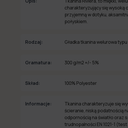
Opis:
Tkanina Riviera, to miękki, wel
charakteryzujący się wysoką o
przyjemną w dotyku, aksamitną
połyskiem.
Rodzaj:
Gładka tkanina welurowa typu
Gramatura:
300 g/m2 +/- 5%
Skład:
100% Polyester
Informacje:
Tkanina charakteryzuje się w
ścieranie, niską podatnością 
odpornością na światło oraz 
trudnopalności EN 1021-1 (test