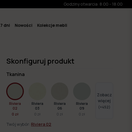
Godziny otwarcia: 8:00 - 18:00
7 dni
Nowości
Kolekcje mebli
Skonfiguruj produkt
Tkanina
Zobacz
więcej
Riviera
Riviera
Riviera
Riviera
(+
452
)
02
03
06
09
0 zł
0 zł
0 zł
0 zł
Twój wybór:
Riviera 02