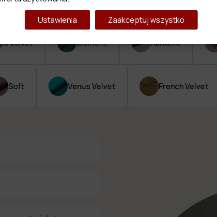
Ustawienia
Zaakceptuj wszystko
ic Velvet
Element
Abriamo
Soft
Venus Velvet
French Velvet