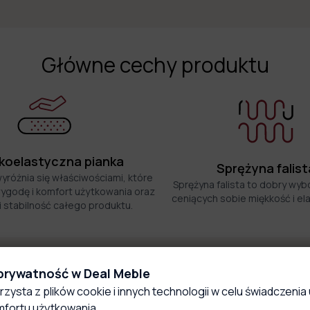
Główne cechy produktu
oelastyczna pianka
Sprężyna falist
wyróżnia się właściwościami, które
Sprężyna falista to dobry wyb
ygodę i komfort użytkowania oraz
ceniących sobie miękkość i el
i stabilność całego produktu.
 prywatność w Deal Meble
rzysta z plików cookie i innych technologii w celu świadczenia 
Materiały obiciowe
fortu użytkowania.