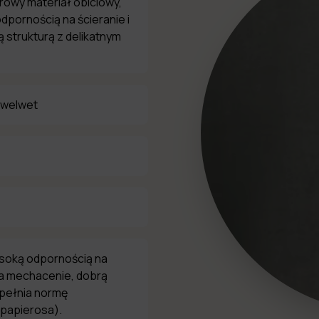
urowy materiał obiciowy,
dpornością na ścieranie i
 strukturą z delikatnym
 welwet
ysoką odpornością na
na mechacenie, dobrą
spełnia normę
 papierosa).