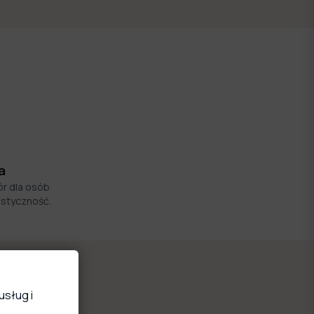
a
ór dla osób
astyczność.
usług i