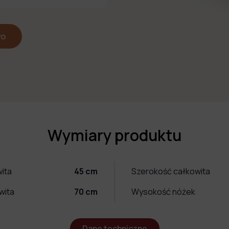
wo
Wymiary produktu
ita
45
cm
Szerokość całkowita
wita
70
cm
Wysokość nóżek
Dane techniczne