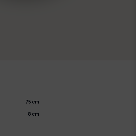
75
cm
8
cm