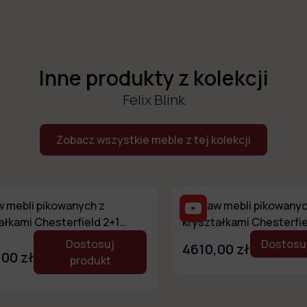
Inne produkty z kolekcji
Felix Blink
Zobacz wszystkie meble z tej kolekcji
 mebli pikowanych z
Zestaw mebli pikowanyc
ałkami Chesterfield 2+1
kryształkami Chesterfie
BLINK
FELIX BLINK
Dostosuj
Dostosuj
4610,00 zł
00 zł
produkt