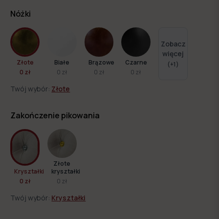
Nóżki
Zobacz
więcej
Złote
Białe
Brązowe
Czarne
(+
1
)
0 zł
0 zł
0 zł
0 zł
Twój wybór:
Złote
Zakończenie pikowania
Złote
Kryształki
kryształki
0 zł
0 zł
Twój wybór:
Kryształki