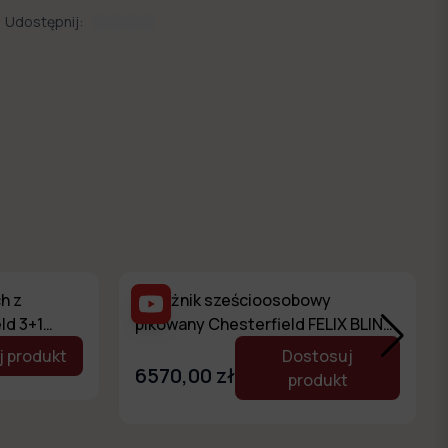
Udostępnij:
h z
Narożnik sześcioosobowy
ld 3+1
pikowany Chesterfield FELIX BLINK
3+E+2 z funkcją spania
 produkt
Dostosuj
6570,00 zł
produkt