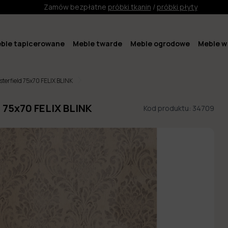
Zamów bezpłatne
próbki tkanin
/
próbki płyty
ble tapicerowane
Meble twarde
Meble ogrodowe
Meble w 
terfield 75x70 FELIX BLINK
d 75x70 FELIX BLINK
Kod produktu:
34709