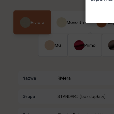
Riviera
Monolith
Mag
MG
Primo
Nazwa:
Riviera
Grupa:
STANDARD
(bez dopłaty)