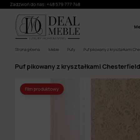
Zadzwoń do nas:
+48 579 777 748
Me
Strona główna
Meble
Pufy
Puf pikowany z kryształkami Ches
Puf pikowany z kryształkami Chesterfiel
Film produktowy