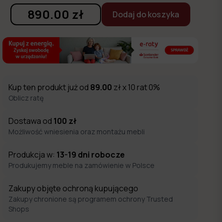
890.00
zł
Dodaj do koszyka
Kup ten produkt już od
89.00
zł x 10 rat 0%
Oblicz ratę
Dostawa od
100
zł
Możliwość wniesienia oraz montażu mebli
Produkcja w:
13-19
dni robocze
Produkujemy meble na zamówienie w Polsce
Zakupy objęte ochroną kupującego
Zakupy chronione są programem ochrony Trusted
Shops