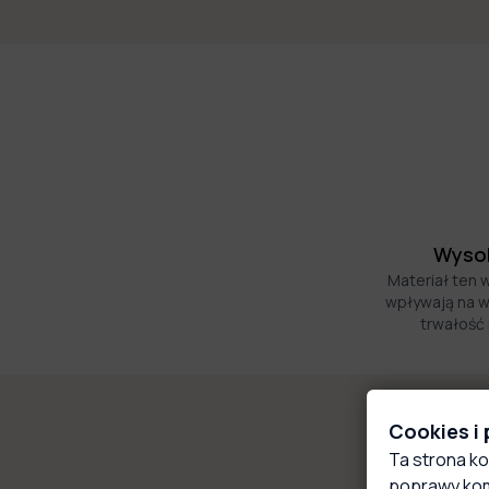
Wysok
Materiał ten 
wpływają na w
trwałość 
Cookies i
Ta strona ko
poprawy kom