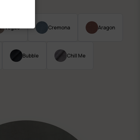
Vogue
Cremona
Aragon
Bubble
Chill Me