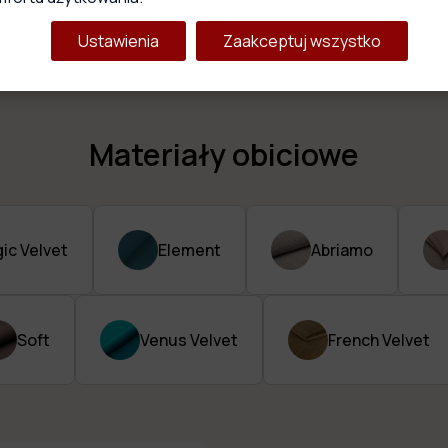
ceniących sobie miękkość i el
i stabilność całego produktu.
Ustawienia
Zaakceptuj wszystko
Materiały obiciowe
ic Velvet
Element
Abriamo
Soft
Venus Velvet
French Velvet