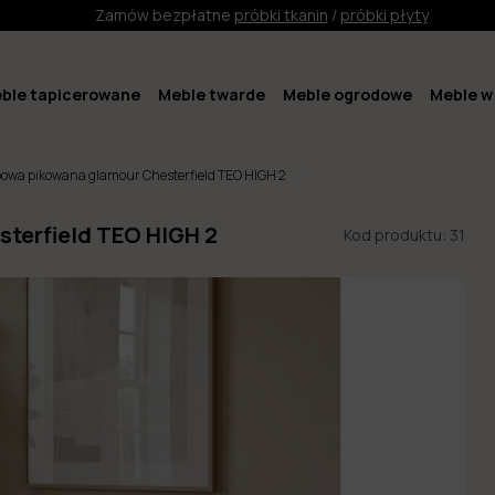
Zamów bezpłatne
próbki tkanin
/
próbki płyty
ble tapicerowane
Meble twarde
Meble ogrodowe
Meble w 
owa pikowana glamour Chesterfield TEO HIGH 2
terfield TEO HIGH 2
Kod produktu:
31