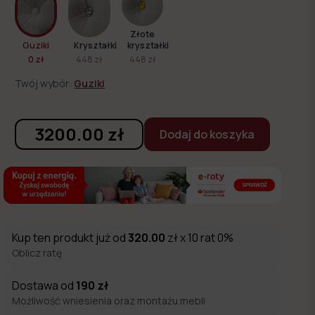
Złote
Guziki
Kryształki
kryształki
0 zł
448 zł
448 zł
Twój wybór:
Guziki
3200.00
zł
Dodaj do koszyka
Kup ten produkt już od
320.00
zł x 10 rat 0%
Oblicz ratę
Dostawa od
190
zł
Możliwość wniesienia oraz montażu mebli