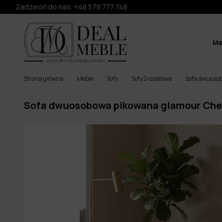
Zadzwoń do nas:
+48 579 777 748
Me
Strona główna
Meble
Sofy
Sofy 2-osobowe
Sofa dwuosob
Sofa dwuosobowa pikowana glamour Ches