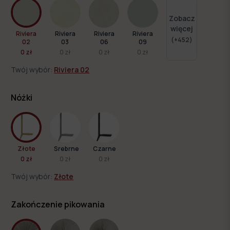
Zobacz
więcej
Riviera
Riviera
Riviera
Riviera
(+
452
)
02
03
06
09
0 zł
0 zł
0 zł
0 zł
Twój wybór:
Riviera 02
Nóżki
Złote
Srebrne
Czarne
0 zł
0 zł
0 zł
Twój wybór:
Złote
Zdjęcie w kolorystyce:
Riviera 16
Zakończenie pikowania