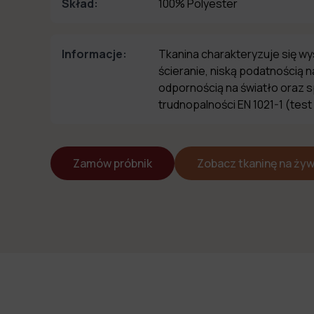
Skład:
100% Polyester
Informacje:
Tkanina charakteryzuje się w
ścieranie, niską podatnością 
odpornością na światło oraz 
trudnopalności EN 1021-1 (test
Zamów próbnik
Zobacz tkaninę na ży