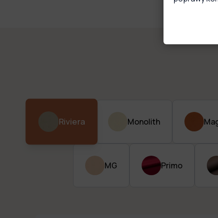
trwałość 
Riviera
Monolith
Mag
MG
Primo