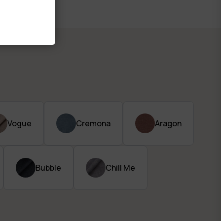
astyczność.
Vogue
Cremona
Aragon
Bubble
Chill Me