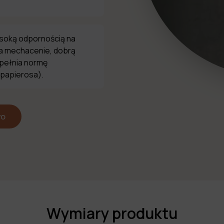
ysoką odpornością na
na mechacenie, dobrą
spełnia normę
 papierosa).
wo
Wymiary produktu