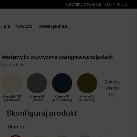
Godziny otwarcia: 8:00 - 18:00
7 dni
Nowości
Kolekcje mebli
Warianty kolorystyczne dostępne na zdjęciach
produktu
Zobacz
więcej
(+
1
)
Monolith 02
Riviera 91
Riviera 81
Riviera 36
(Kremowy)
(Szary)
(Granatowy)
(Oliwkowy)
Skonfiguruj produkt
Tkanina