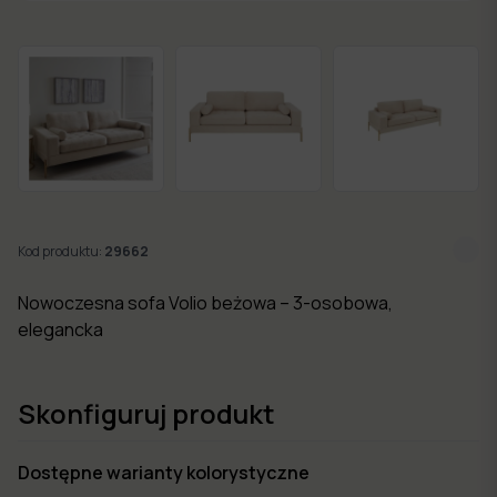
w 7
dni
Nowości
Kolekcje
mebli
Kod produktu:
29662
Nowoczesna sofa Volio beżowa – 3-osobowa,
elegancka
Skonfiguruj produkt
Dostępne warianty kolorystyczne