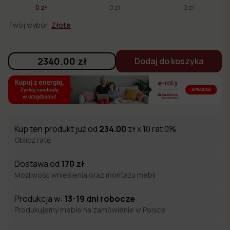
0 zł
0 zł
0 zł
Twój wybór:
Złote
2340.00
zł
Dodaj do koszyka
Kup ten produkt już od
234.00
zł x 10 rat 0%
Oblicz ratę
Dostawa od
170
zł
Możliwość wniesienia oraz montażu mebli
Produkcja w:
13-19
dni robocze
Produkujemy meble na zamówienie w Polsce