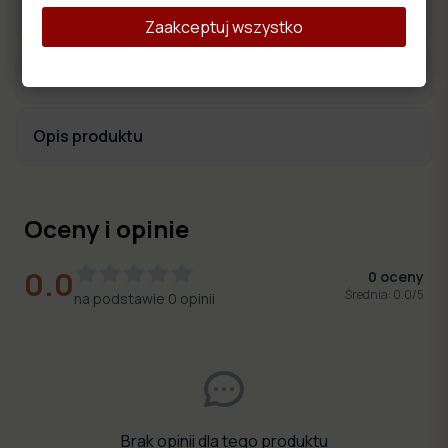
Materiały obiciowe
Zaakceptuj wszystko
Wymiary produktu
Opis produktu
Oceny i opinie
0.0
0
oceny
Średnia:
0.0
/5
na podstawie
0
opinii
Brak opinii dla tego produktu