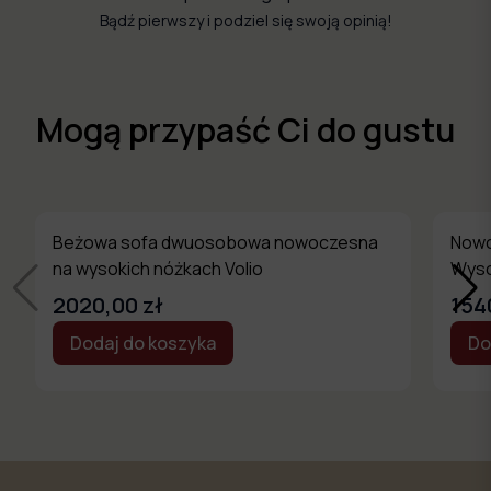
Bądź pierwszy i podziel się swoją opinią!
Mogą przypaść Ci do gustu
Beżowa sofa dwuosobowa nowoczesna
Nowo
na wysokich nóżkach Volio
Wyso
2020,00 zł
154
Dodaj do koszyka
Do