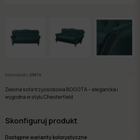
w 7
dni
Nowości
Kolekcje
mebli
Kod produktu:
29574
Zielona sofa trzyosobowa BOGOTA – elegancka i
wygodna w stylu Chesterfield
Skonfiguruj produkt
Dostępne warianty kolorystyczne