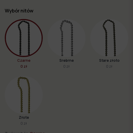
Wybór nitów
Czarne
Srebrne
Stare złoto
0 zł
0 zł
0 zł
Złote
0 zł