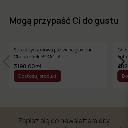
Mogą przypaść Ci do gustu
Sofa trzyosobowa pikowana glamour
Ches
Chesterfield BOGOTA
sofa
3190,00 zł
402
Dostosuj produkt
Do
Zapisz się do newslettera aby