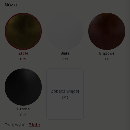
Nóżki
Złote
Białe
Brązowe
0 zł
0 zł
0 zł
Zobacz więcej
(+
1
)
Czarne
0 zł
Twój wybór:
Złote