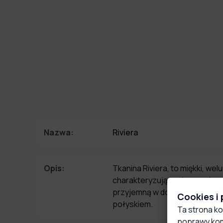
Nazwa:
Riviera
Opis:
Tkanina Riviera, to miękki, wel
charakteryzujący się wysoką o
przyjemną w dotyku, aksamitną
Cookies i
połyskiem.
Ta strona ko
poprawy kom