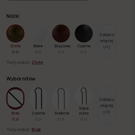
Nóżki
Zobacz
więcej
Złote
Białe
Brązowe
Czarne
(+
1
)
0 zł
0 zł
0 zł
0 zł
Twój wybór:
Złote
Wybór nitów
Zobacz
więcej
Stare
(+
1
)
Brak
Czarne
Srebrne
złoto
0 zł
0 zł
0 zł
0 zł
Twój wybór:
Brak