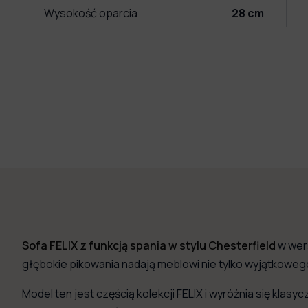
Wysokość oparcia
28
cm
Sofa FELIX z funkcją spania w stylu Chesterfield
w wers
głębokie pikowania nadają meblowi nie tylko wyjątkoweg
Model ten jest częścią kolekcji FELIX i wyróżnia się kla