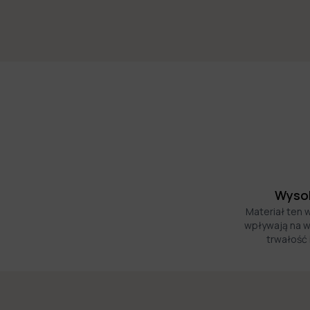
Wysok
Materiał ten 
wpływają na w
trwałość 