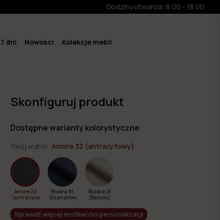
Godziny otwarcia: 8:00 - 18:00
7 dni
Nowości
Kolekcje mebli
Skonfiguruj produkt
Dostępne warianty kolorystyczne
Twój wybór:
Amore 32 (antracytowy)
Amore 32
Riviera 81
Riviera 21
(antracytowy)
(Granatowy)
(Beżowy)
Sprawdź więcej możliwości personalizacji