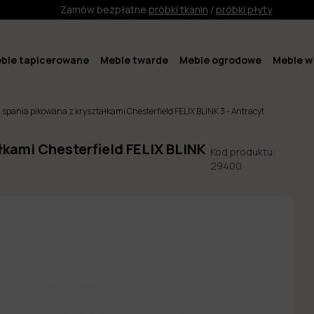
Zamów bezpłatne
próbki tkanin
/
próbki płyty
ble tapicerowane
Meble twarde
Meble ogrodowe
Meble w 
ą spania pikowana z kryształkami Chesterfield FELIX BLINK 3 - Antracyt
łkami Chesterfield FELIX BLINK
Kod produktu:
29400