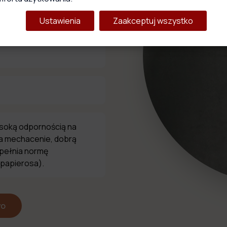
 welwet
Ustawienia
Zaakceptuj wszystko
ysoką odpornością na
na mechacenie, dobrą
spełnia normę
 papierosa).
wo