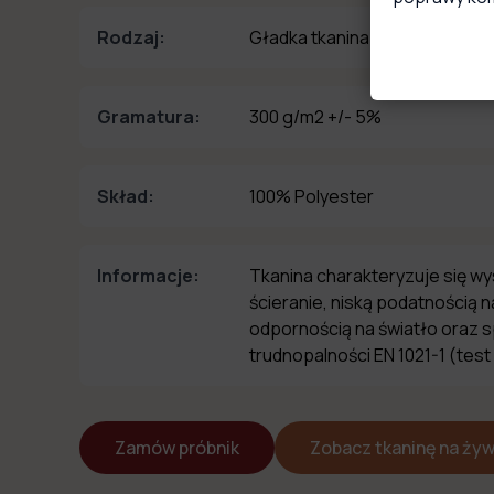
Rodzaj:
Gładka tkanina welurowa typu
Gramatura:
300 g/m2 +/- 5%
Skład:
100% Polyester
Informacje:
Tkanina charakteryzuje się w
ścieranie, niską podatnością 
odpornością na światło oraz 
trudnopalności EN 1021-1 (test
Zamów próbnik
Zobacz tkaninę na ży