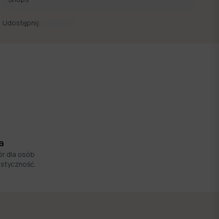
Udostępnij:
a
ór dla osób
astyczność.