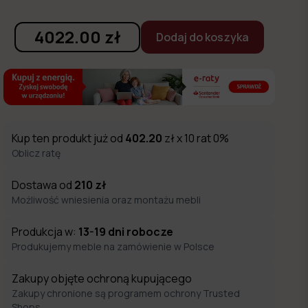
4022.00
zł
Dodaj do koszyka
Kup ten produkt już od
402.20
zł x 10 rat 0%
Oblicz ratę
Dostawa od
210
zł
Możliwość wniesienia oraz montażu mebli
Produkcja w:
13-19
dni robocze
Produkujemy meble na zamówienie w Polsce
Zakupy objęte ochroną kupującego
Zakupy chronione są programem ochrony Trusted
Shops