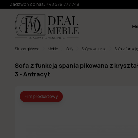
Zadzwoń do nas:
+48 579 777 748
Me
Strona główna
Meble
Sofy
Sofy w welurze
Sofa z funkcj
Sofa z funkcją spania pikowana z kryszta
3 - Antracyt
Film produktowy