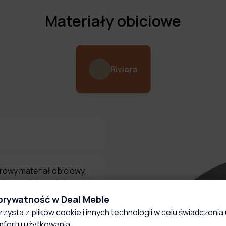
Materiały obiciowe
Riviera
urowy materiał obiciowy,
dpornością na ścieranie i
 strukturą z delikatnym
 prywatność w Deal Meble
rzysta z plików cookie i innych technologii w celu świadczenia 
fortu użytkowania.