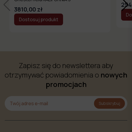
254
3810,00 zł
Do
Dostosuj produkt
Zapisz się do newslettera aby
otrzymywać powiadomienia o
nowych
promocjach
Subskrybuj