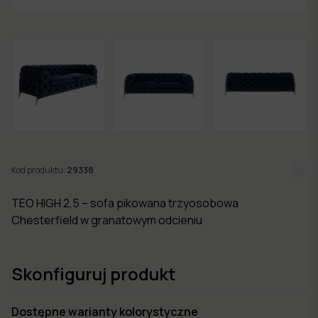
w 7
dni
Nowości
Kolekcje
mebli
Kod produktu:
29338
TEO HIGH 2,5 – sofa pikowana trzyosobowa
Chesterfield w granatowym odcieniu
Skonfiguruj produkt
Dostępne warianty kolorystyczne