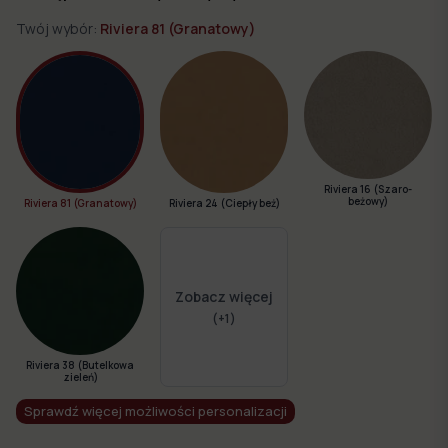
Twój wybór:
Riviera 81 (Granatowy)
Riviera 16 (Szaro-
beżowy)
Riviera 24 (Ciepły beż)
Riviera 81 (Granatowy)
Zobacz więcej
(+
1
)
Riviera 38 (Butelkowa
zieleń)
Sprawdź więcej możliwości personalizacji