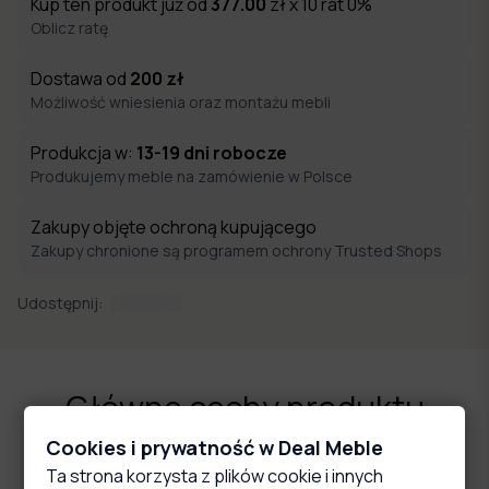
Kup ten produkt już od
377.00
zł x 10 rat 0%
Oblicz ratę
Dostawa od
200
zł
Możliwość wniesienia oraz montażu mebli
Produkcja w:
13-19
dni robocze
Produkujemy meble na zamówienie w Polsce
Zakupy objęte ochroną kupującego
Zakupy chronione są programem ochrony Trusted Shops
Udostępnij:
Główne cechy produktu
Cookies i prywatność w Deal Meble
Ta strona korzysta z plików cookie i innych