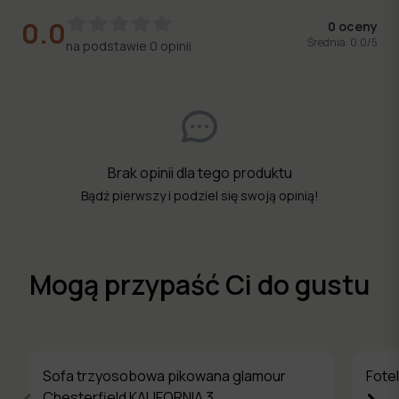
0.0
0
oceny
Średnia:
0.0
/5
na podstawie
0
opinii
Brak opinii dla tego produktu
Bądź pierwszy i podziel się swoją opinią!
Mogą przypaść Ci do gustu
Sofa trzyosobowa pikowana glamour
Fote
Chesterfield KALIFORNIA 3