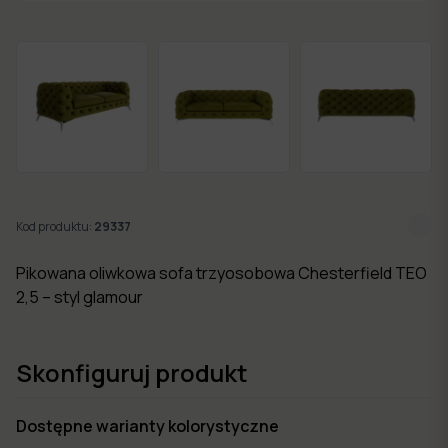
w 7
dni
Nowości
Kolekcje
mebli
Kod produktu:
29337
Pikowana oliwkowa sofa trzyosobowa Chesterfield TEO
2,5 – styl glamour
Skonfiguruj produkt
Dostępne warianty kolorystyczne