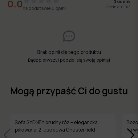
0.0
0
oceny
Średnia:
0.0
/5
na podstawie
0
opinii
Brak opinii dla tego produktu
Bądź pierwszy i podziel się swoją opinią!
Mogą przypaść Ci do gustu
Sofa SYDNEY brudny róż – elegancka,
Beżo
pikowana, 2-osobowa Chesterfield
na w