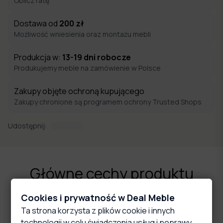
Oblicz ratę
Dostawa od
200
zł
Możliwość wniesienia oraz montażu mebli
Produkcja w:
13-19
dni robocze
Produkujemy meble na zamówienie w Polsce
Zakupy objęte ochroną kupującego
Zakupy chronione są programem ochrony Trusted Shops
Udostępnij:
Główne cechy produktu
Cookies i prywatność w Deal Meble
Ta strona korzysta z plików cookie i innych
technologii w celu świadczenia usług i poprawy