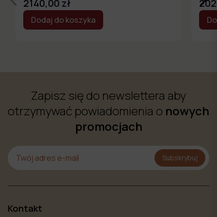
2140,00 zł
202
Dodaj do koszyka
Do
Zapisz się do newslettera aby
otrzymywać powiadomienia o
nowych
promocjach
Subskrybuj
Kontakt