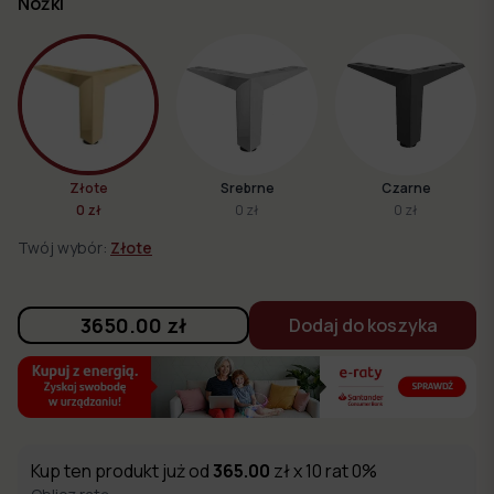
Nóżki
Złote
Srebrne
Czarne
0 zł
0 zł
0 zł
Twój wybór:
Złote
3650.00
zł
Dodaj do koszyka
Kup ten produkt już od
365.00
zł x 10 rat 0%