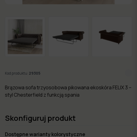
w 7
dni
Nowości
Kolekcje
mebli
Kod produktu:
29305
Brązowa sofa trzyosobowa pikowana ekoskóra FELIX 3 –
styl Chesterfield z funkcją spania
Skonfiguruj produkt
Dostępne warianty kolorystyczne