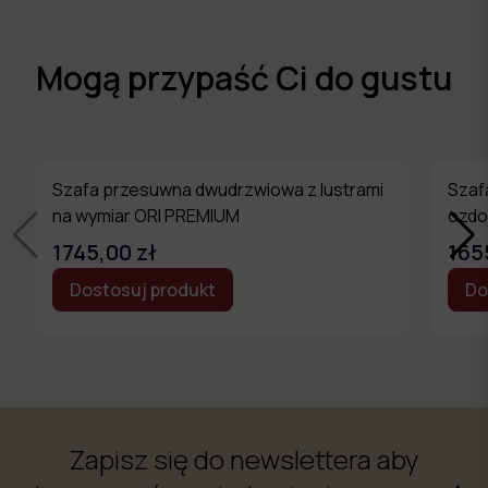
Mogą przypaść Ci do gustu
Szafa przesuwna dwudrzwiowa z lustrami
Szaf
na wymiar ORI PREMIUM
ozdo
PRE
1745,00 zł
165
Dostosuj produkt
Do
Zapisz się do newslettera aby