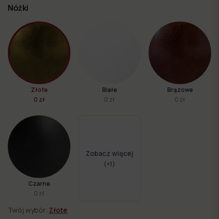
Nóżki
Złote
Białe
Brązowe
0 zł
0 zł
0 zł
Zobacz więcej
(+
1
)
Czarne
0 zł
Twój wybór:
Złote