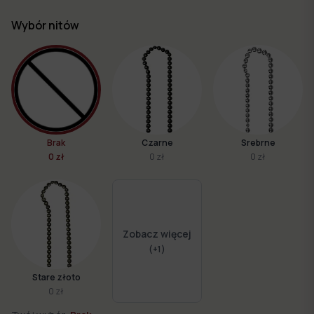
Wybór nitów
Brak
Czarne
Srebrne
0 zł
0 zł
0 zł
Zobacz więcej
(+
1
)
Stare złoto
0 zł