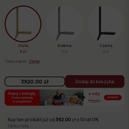
Złote
Srebrne
Czarne
0 zł
0 zł
0 zł
Twój wybór:
Złote
3920.00
zł
Dodaj do koszyka
Kup ten produkt już od
392.00
zł x 10 rat 0%
Oblicz ratę