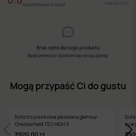
0.0
Średnia:
0.0
/5
na podstawie
0
opinii
Brak opinii dla tego produktu
Bądź pierwszy i podziel się swoją opinią!
Mogą przypaść Ci do gustu
Sofa trzyosobowa pikowana glamour
Sofa
Chesterfield TEO HIGH 3
szar
3920,00 zł
392