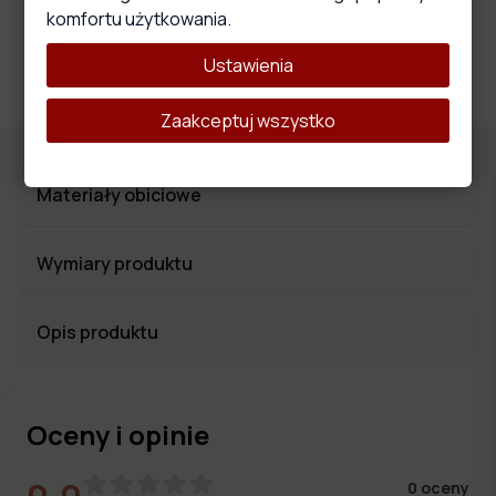
Wysokoelastyczna pianka
komfortu użytkowania.
Materiał ten wyróżnia się właściwościami, które wpływają na
wygodę i komfort użytkowania oraz trwałość i stabilność
Ustawienia
całego produktu.
Zaakceptuj wszystko
Materiały obiciowe
Wymiary produktu
Opis produktu
Oceny i opinie
0
oceny