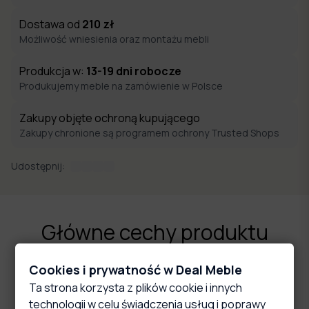
Dostawa od
210
zł
Możliwość wniesienia oraz montażu mebli
Produkcja w:
13-19
dni robocze
Produkujemy meble na zamówienie w Polsce
Zakupy objęte ochroną kupującego
Zakupy chronione są programem ochrony Trusted Shops
Udostępnij:
Główne cechy produktu
Cookies i prywatność w Deal Meble
Ta strona korzysta z plików cookie i innych
technologii w celu świadczenia usług i poprawy