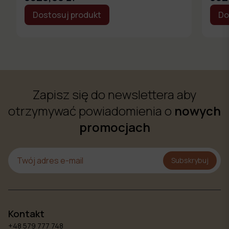
Dostosuj produkt
Do
Zapisz się do newslettera aby
otrzymywać powiadomienia o
nowych
promocjach
Subskrybuj
Kontakt
+48 579 777 748