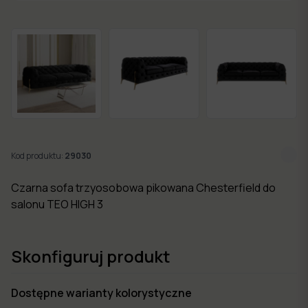
w 7
dni
Nowości
Kolekcje
mebli
Kod produktu:
29030
Czarna sofa trzyosobowa pikowana Chesterfield do
salonu TEO HIGH 3
Skonfiguruj produkt
Dostępne warianty kolorystyczne