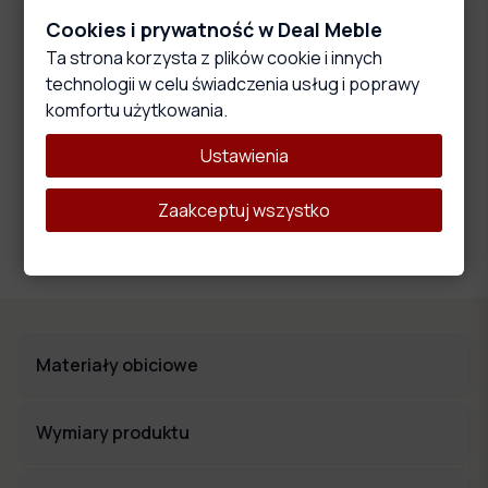
Cookies i prywatność w Deal Meble
Główne cechy produktu
Ta strona korzysta z plików cookie i innych
technologii w celu świadczenia usług i poprawy
komfortu użytkowania.
Ustawienia
Wysokoelastyczna pianka
Materiał ten wyróżnia się właściwościami, które wpływają na
Zaakceptuj wszystko
wygodę i komfort użytkowania oraz trwałość i stabilność
całego produktu.
Materiały obiciowe
Wymiary produktu