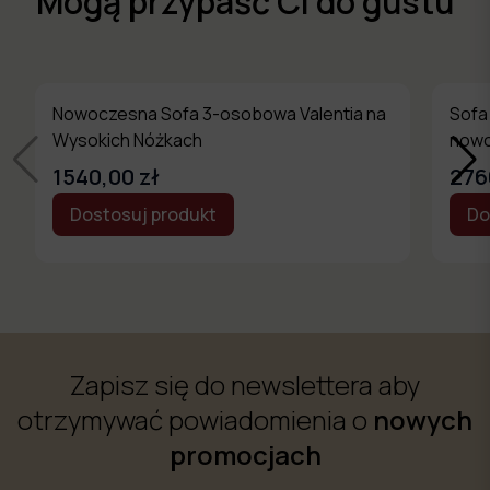
Mogą przypaść Ci do gustu
Nowoczesna Sofa 3-osobowa Valentia na
Sofa
Wysokich Nóżkach
nowo
1540,00 zł
276
Dostosuj produkt
Do
Zapisz się do newslettera aby
otrzymywać powiadomienia o
nowych
promocjach