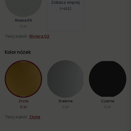
Zobacz więcej
(+
452
)
Riviera 09
0 zł
Twój wybór:
Riviera 02
Kolor nóżek
Złote
Srebrne
Czarne
0 zł
0 zł
0 zł
Twój wybór:
Złote