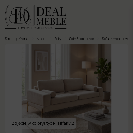
Strona główna
Meble
Sofy
Sofy 3-osobowe
Sofa trzyosobowa n
Menu
to
Ulubione
Meble
tapicerowane
Meble
twarde
Meble
ogrodowe
Zdjęcie w kolorystyce:
Tiffany 2
Meble