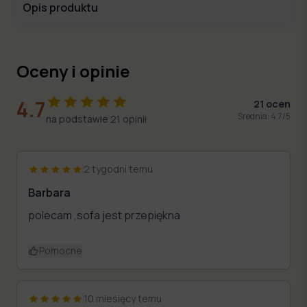
Opis produktu
Oceny i opinie
4.7
21
ocen
Średnia:
4.7
/5
na podstawie
21
opinii
2 tygodni temu
Barbara
polecam ,sofa jest przepiękna
Pomocne
10 miesięcy temu