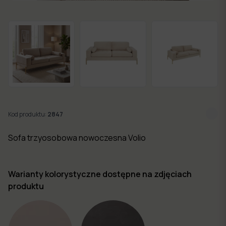
w 7
dni
Nowości
Kolekcje
mebli
Kod produktu:
2847
Sofa trzyosobowa nowoczesna Volio
Warianty kolorystyczne dostępne na zdjęciach
produktu